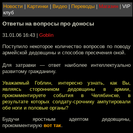
Новости
|
Картинки
|
Видео
|
Переводы
|
Магазин
|
VIP
клуб
Ответы на вопросы про доносы
31.01.06 16:43
|
Goblin
Поступило некоторое количество вопросов по поводу
армейской дедовщины и способов пресечения оной.
Для затравки — ответ наиболее интеллектуально
развитому гражданину.
Уважаемый Гоблин, интересно узнать, как Вы,
являясь сторонником дедовщины в армии,
прокомментируете события в Челябинске, в
результате которых солдату-срочнику ампутировали
обе ноги и половые органы?
Будучи яростным адептом дедовщины,
прокомментирую
вот так
.