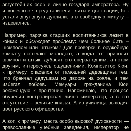
августейших особ и лично государя императора. Ну
и, конечно же, представители элиты и цвет нации, без
устали друг друга дуплили, а в свободную минуту –
издевались.
Например, парочка старших воспитанников лежит в
койках и обсуждает проблему: чем больнее бить –
шомполом или штыком? Для проверки в оружейную
комнату посылают молодого, а когда тот приносит
шомпол и штык, дубасят его сперва одним, а потом
другим, интересуясь ощущениями. Композитор Кюи,
к примеру, спасался от тамошней дедовщины тем,
что бренчал дедушкам из дворян на рояле, и тем
избегал побоев. Мемуары гражданина Кюи
рекомендую к прочтению. Напоминаю, что процесс
обучения контролировал лично император, а в его
отсутствие – великие князья. А из училища выходил
цвет русского офицерства.
А вот, к примеру, места особо высокой духовности —
православные учебные заведения, император не