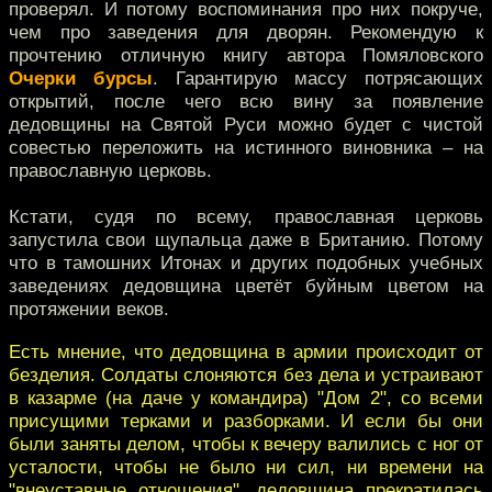
проверял. И потому воспоминания про них покруче,
чем про заведения для дворян. Рекомендую к
прочтению отличную книгу автора Помяловского
Очерки бурсы
. Гарантирую массу потрясающих
открытий, после чего всю вину за появление
дедовщины на Святой Руси можно будет с чистой
совестью переложить на истинного виновника – на
православную церковь.
Кстати, судя по всему, православная церковь
запустила свои щупальца даже в Британию. Потому
что в тамошних Итонах и других подобных учебных
заведениях дедовщина цветёт буйным цветом на
протяжении веков.
Есть мнение, что дедовщина в армии происходит от
безделия. Солдаты слоняются без дела и устраивают
в казарме (на даче у командира) "Дом 2", со всеми
присущими терками и разборками. И если бы они
были заняты делом, чтобы к вечеру валились с ног от
усталости, чтобы не было ни сил, ни времени на
"внеуставные отношения", дедовщина прекратилась