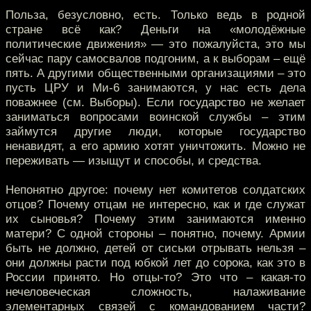
Польза, безусловно, есть. Только ведь в родной
стране всё как? Деньги на «молодёжные
политические движения» — это пожалуйста, это мы
сейчас пару самосвалов подгоним, а к выборам – ещё
пять. А другими общественными организациями – это
пусть ЦРУ и Ми-6 занимаются, у нас есть дела
поважнее (см. Выборы). Если государство не желает
заниматься вопросами воинской службы – этим
займутся другие люди, которые государство
ненавидят, а его армию хотят уничтожить. Можно не
переживать — изыщут и способы, и средства.
Непонятно другое: почему нет комитетов солдатских
отцов? Почему отцам не интересно, как и где служат
их сыновья? Почему этим занимаются именно
матери? С одной стороны – понятно, почему. Армии
быть не должно, детей от сиськи отрывать нельзя –
они должны расти под юбкой лет до сорока, как это в
России принято. Но отцы-то? Это что – какая-то
нечеловеческая сложность, налаживание
элементарных связей с командованием части?