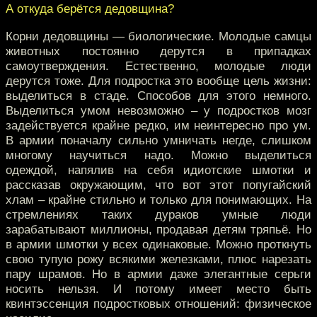
А откуда берётся дедовщина?
Корни дедовщины — биологические. Молодые самцы
животных постоянно дерутся в припадках
самоутверждения. Естественно, молодые люди
дерутся тоже. Для подростка это вообще цель жизни:
выделиться в стаде. Способов для этого немного.
Выделиться умом невозможно – у подростков мозг
задействуется крайне редко, им неинтересно про ум.
В армии поначалу сильно умничать негде, слишком
многому научиться надо. Можно выделиться
одеждой, напялив на себя идиотские шмотки и
рассказав окружающим, что вот этот попугайский
хлам – крайне стильно и только для понимающих. На
стремлениях таких дураков умные люди
зарабатывают миллионы, продавая детям тряпьё. Но
в армии шмотки у всех одинаковые. Можно проткнуть
свою тупую рожу всякими железками, плюс нарезать
пару шрамов. Но в армии даже элегантные серьги
носить нельзя. И потому имеет место быть
квинтэссенция подростковых отношений: физическое