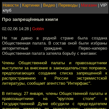
Новости
|
Картинки
|
Видео
|
Переводы
|
Магазин
|
VIP
клуб
Про запрещённые книги
02.02.06 14:28
|
Goblin
Не так давно в родной стране была создана
Общественная палата. В состав оной были избраны
авторитетные граждане. Перво-наперво
Общественная палата затеяла борьбу с книгами:
Члены Общественной палаты и правозащитники
выступили за внесение в законодательство поправок,
предполагающих создание списка запрещенной к
распространению в России экстремистской
литературы, сообщает агентство "Интерфакс".
В пятницу, 27 января, члены Общественной палаты и
правозащитники на "круглом столе" в
Государственной Думе обсудили с председателем
думского комитета по гражданскому, уголовному,