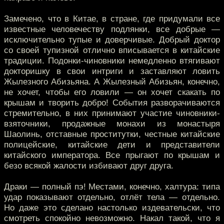
Замечено, что в Китае, в стране, где придумали все
известные человечеству подлянки, все добрые —
исключительно тупые и доверчивые. Добрый доктор
со своей тупизной отлично вписывается в китайские
традиции. Подонки-чиновники немедленно втягивают
докторишку в свои интриги и заставляют ловить
Жылезного Абизьяна. А Жылезный Абизьян, конечно,
не хочет, чтобы его ловили — он хочет скакать по
крышам и творить добро! События разворачиваются
стремительно, в них принимают участие чиновники-
взяточники, продажные монахи из монастыря
Шаолинь, отставные проститутки, честные китайские
полицейские, китайские дети и представители
китайского императора. Все прыгают по крышам и
безо всякой жалости избивают друг друга.
Драки — полный пэ! Местами, конечно, халтура: типа
удар показывают отдельно, отлёт тела — отдельно.
Но даже это сделано настолько издевательски, что
смотреть спокойно невозможно. Накал такой, что я