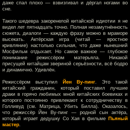
даже спал плохо — взвизгивал и дёргал ногами во
сне.
Такого шедевра закоренелой китайской идиотии я не
видел лет пятнадцать точно. Полная незамутнённость
сюжета, диалоги — каждую фразу можно в мраморе
высекать. Актёрская игра (читай — яростное
кривляние) настолько сильная, что даже нынешний
Мосфильм отдыхает. Но самое важное — глубокое
понимание режиссёром матерьяла. Никакой
присущей китайцам звериной серьёзности, всё бодро
и динамично. Удивлён.
Режиссёром выступил
Йен Ву-пинг
. Это такой
китайский гражданин, который поставил лучшие
драки в горячо любимых мной китайских боевиках и
которого постоянно привлекают к сотрудничеству в
Голливуд (см. Матрица, Убить Билла). Оказалось,
что режиссёр Йен Ву-пинг — родной сын актёра,
который играет дедушку Со Хая в фильме
Пьяный
мастер
.