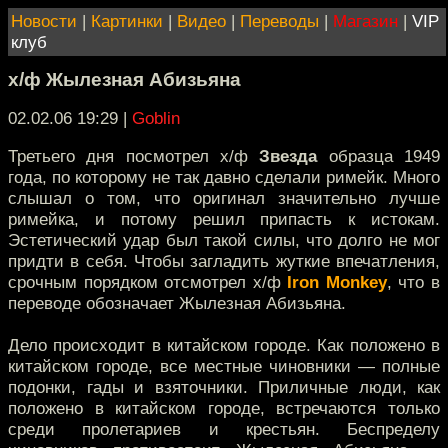
Новости
|
Картинки
|
Видео
|
Переводы
|
Магазин
|
VIP
клуб
х/ф Жылезная Абизьяна
02.02.06 19:29
|
Goblin
Третьего дня посмотрел х/ф
Звезда
образца 1949
года, по которому не так давно сделали римейк. Много
слышал о том, что оригинал значительно лучше
римейка, и потому решил припасть к истокам.
Эстетический удар был такой силы, что долго не мог
придти в себя. Чтобы загладить жуткие впечатления,
срочным порядком отсмотрел х/ф
Iron Monkey
, что в
переводе обозначает Жылезная Абизьяна.
Дело происходит в китайском городе. Как положено в
китайском городе, все местные чиновники — полные
подонки, гады и взяточники. Приличные люди, как
положено в китайском городе, встречаются только
среди пролетариев и крестьян. Беспределу