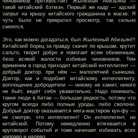
чиновников противостоит Жылезная Абизьяна —
такой китайский бэтмэн. Первый же кадр — адский
запрыг на крышу китайского гражданина в маске. Я
чуть было не прекратил просмотр, так сильно
смеялся.
Это, как можно догадаться, был Жылезный Абизьян!!!
Китайский борец за правду скачет по крышам, крутит
сальто, творит добро и помогает всем обиженным,
безо всякой жалости избивая чиновников. Тем
временем в город приходит китайский интеллигент —
добрый доктор, при нём — малолетний сынишка.
Доктор, как и подобает китайскому интеллигенту,
воплощение добродетели — никому не хамит, никого
не бьёт, ведёт себя уважительно. Надо понимать,
такие люди в Китае — большая редкость, потому что
кругом всегда либо полные уроды, либо сволочи.
Добрый доктор оказывается мега-мастером кун-фу —
не смотри, что интеллигент! Он интеллигент, но
китайский. Потому немедленно втягивается в
круговорот событий и тоже начинает избивать всех
направо и налево.