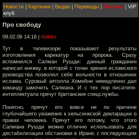
Новости
|
Картинки
|
Видео
|
Переводы
|
Магазин
|
VIP
клуб
Про свободу
09.02.06 14:16
|
Goblin
Тут в телевизоре показывают результаты
изготовления карикатур на пророка. Сразу
вспомнился Салман Рушди: данный гражданин
написал книжку, в которой с точки зрения исламского
руководства позволил себе вольности в отношении
ислама. Суровый аятолла Хомейни немедленно дал
команду замочить Салмана. И с тех пор писателя-
интеллектуала прячут британские спецслужбы.
Понятно, прячут его вовсе не по причине
глубочайшего уважения к хельсинкской декларации о
правах человека. Прячут его потому, что этого
Салмана Рушди можно отлично использовать для
дестабилизации обстановки в Иране, с последующим