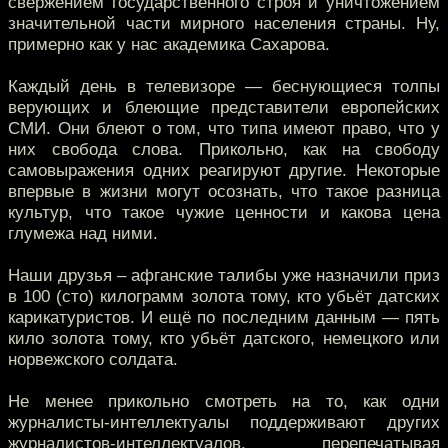
свержением государственного строя и уничтожением
значительной части мирного населения страны. Ну,
примерно как у нас академика Сахарова.
Каждый день в телевизоре — беснующиеся толпы
верующих и блеющие представители европейских
СМИ. Они блеют о том, что типа имеют право, что у
них свобода слова. Прикольно, как на свободу
самовыражения одних реагируют другие. Некоторые
впервые в жизни могут осознать, что такое разница
культур, что такое чужие ценности и какова цена
глумежа над ними.
Наши друзья – афганские талибы уже назначили приз
в 100 (сто) килограмм золота тому, кто убьёт датских
карикатуристов. И ещё по последним данным — пять
кило золота тому, кто убьёт датского, немецкого или
норвежского солдата.
Не менее прикольно смотреть на то, как одни
журналисты-интеллектуалы поддерживают других
журналистов-интеллектуалов, перепечатывая