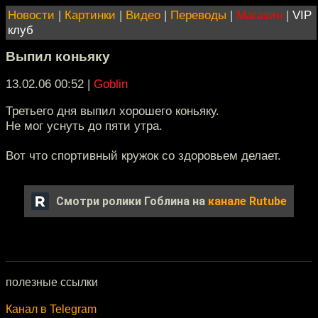
Новости
|
Картинки
|
Видео
|
Переводы
|
Магазин
|
VIP
клуб
Выпил коньяку
13.02.06 00:52
|
Goblin
Третьего дня выпил хорошего коньяку.
Не мог уснуть до пяти утра.
Вот что спортивный кружок со здоровьем делает.
Смотри ролики Гоблина на
канале Rutube
полезные ссылки
Канал в Telegram