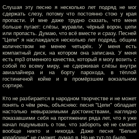
Слушая эту песню я несколько лет подряд не мог
сдержать слезу, потому что постоянно стою у края
пропасти. И мне даже трудно сказать, что меня
больше пугает: слёзы, журавли, чёрный ворон, цепи
или пропасть. Думаю, что всё вместе и сразу. Песней
"Цепи" я наслаждался несколько лет подряд, общим
количеством не менее четырёх. У меня есть
компактный диск, на котором она записана. У меня
есть mp3 отменного качества, который я могу возить с
собой по всему миру, не сдерживая слёзы внутри
авиалайнера и на борту парохода, в тёплой
гостиничной койке и в промёрзшем вокзальном
сортире.
Кто не разбирается в народном творчестве и не может
понять о чём речь, объясняю: песня "Цепи" обладает
настолько невыразимыми достоинствами, наглядно
показавшими себя на протяжении ряда лет, что я уже
начал подумывать о том, что забороть её не сможет
вообще никто и никогда. Даже песня "Белые
кораблики" не сможет, думал я. Но не тут-то было.