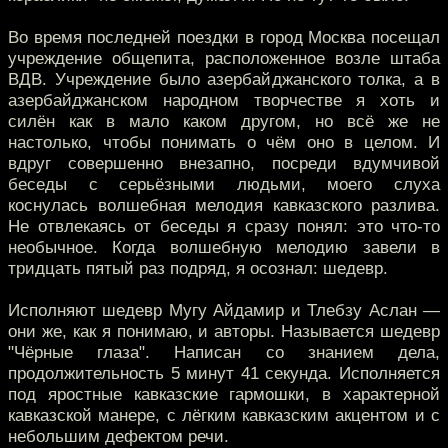
Во время последней поездки в город Москва посещал
учреждение общепита, расположенное возле штаба
ВДВ. Учреждение было азербайджанского толка, а в
азербайджанском народном творчестве я хоть и
силён как в мало каком другом, но всё же не
настолько, чтобы понимать о чём оно в целом. И
вдруг совершенно внезапно, посреди вдумчивой
беседы с серьёзными людьми, моего слуха
коснулась волшебная мелодия кавказского разлива.
Не отвлекаясь от беседы я сразу понял: это что-то
необычное. Когда волшебную мелодию завели в
тридцать пятый раз подряд, я осознал: шедевр.
Исполняют шедевр Мугу Айдамир и Тлебзу Аслан —
они же, как я понимаю, и авторы. Называется шедевр
"Чёрные глаза". Написан со знанием дела,
продолжительность 5 минут 41 секунда. Исполняется
под яростные кавказские гармошки, в характерной
кавказской манере, с лёгким кавказским акцентом и с
небольшим дефектом речи.