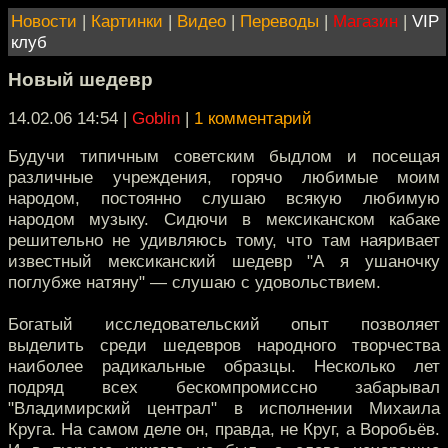
Новости
|
Картинки
|
Видео
|
Переводы
|
Магазин
|
VIP
клуб
Новый шедевр
14.02.06 14:54
|
Goblin
|
1 комментарий
Будучи типичным советским быдлом и посещая
различные учреждения, горячо любимые моим
народом, постоянно слушаю всякую любимую
народом музыку. Сидючи в мексиканском кабаке
решительно не удивляюсь тому, что там наяривает
известный мексиканский шедевр "А я ушаночку
поглубже натяну" — слушаю с удовольствием.
Богатый исследовательский опыт позволяет
выделить среди шедевров народного творчества
наиболее радикальные образцы. Несколько лет
подряд всех бескомпромиссно забарывал
"Владимирский централ" в исполнении Михаила
Круга. На самом деле он, правда, не Круг, а Воробьёв.