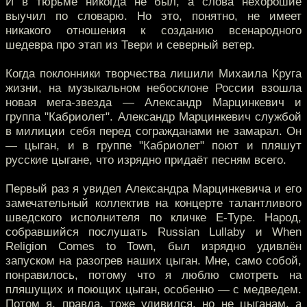
И в тюрьме никогда не был, а слова нехорошие
выучил по словарю. Но это, понятно, не имеет
никакого отношения к созданию всенародного
шедевра про этап из Твери и северный ветер.
Когда поклонники творчества лишили Михаила Круга
жизни, на музыкальном небосклоне России взошла
новая мега-звезда — Александр Марцинкевич и
группа "Кабриолет". Александр Марцинкевич службой
в милиции себя перед согражданами не замарал. Он
— цыган, и в группе "Кабриолет" поют и пляшут
русские цыгане, что изрядно придаёт песням всего.
Первый раз я увидел Александра Марцинкевича и его
замечательный коллектив на концерте талантливого
шведского исполнителя по кличке E-Type. Народ,
собравшийся послушать Russian Lullaby и When
Religion Comes to Town, был изрядно удивлён
запуском на разогрев наших цыган. Мне, само собой,
понравилось, потому что я люблю смотреть на
пляшущих и поющих цыган, особенно — с медведем.
Потом я, правда, тоже удивился, но не цыганам, а