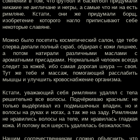
сомнений в том, что футбол и баскетбол придумали
никакие не англичане и негры, а самые что ни на есть
римляне. Кстати, они же придумали борщ,
изобретение которого нагло приписывают себе
некоторые славяне.
Можно было посетить косметический салон, где тебе
сперва делали полный скраб, обдирая с кожи лишнее,
а потом натирали различными маслами c
ароматными присадками. Нормальный человек всегда
следит за кожей, ибо самая дорогая шкура — своя.
Тут же тебе и массаж, помогающий расслабить
мышцы и улучшить кровоснабжение организма.
Кстати, уважающий себя римлянин удалял с тела
решительно все волосы. Подчёркиваю красным: не
только выдёргивал из подмышечных впадин, но и
волосы на руках и ногах, а так же на заду. Римлянам
не нравились волосы на теле, им нравилась гладкая
кожа. И потому вся шерсть удалялась безжалостно.
Нашим соотечественникам сложно объяснить, что