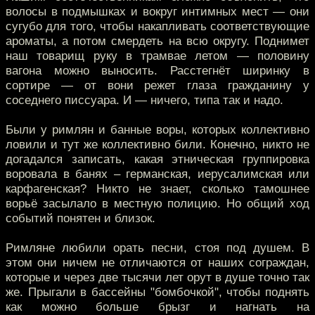
волосы в подмышках и вокруг интимных мест — они
сугубо для того, чтобы накапливать соответствующие
ароматы, а потом смердеть на всю округу. Поднимет
наш товарищ руку в трамвае летом — половину
вагона можно выносить. Расстегнёт ширинку в
сортире — от вони режет глаза гражданину у
соседнего писсуара. И — ничего, типа так и надо.
Были у римлян и банные воры, которых коллективно
ловили и тут же коллективно били. Конечно, никто не
догадался записать, какая этническая группировка
воровала в банях – германская, иерусалимская или
карфагенская? Никто не знает, сколько тамошнее
ворьё засылало в местную полицию. Но общий ход
событий понятен и близок.
Римляне любили орать песни, стоя под душем. В
этом они ничем не отличаются от наших сограждан,
которые и через две тысячи лет орут в душе точно так
же. Прыгали в бассейны "бомбочкой", чтобы поднять
как можно больше брызг и нагнать на