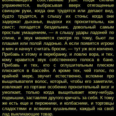
упражняются, выбрасывая вверх отягощенные
свинцом руки, когда они трудятся или делают вид,
будто трудятся, я слышу их стоны; когда они
задержат дыханье, выдохи их пронзительны, как
свист; попадется бездельник, довольный самым
простым умащением, — я слышу удары ладоней по
спине, и звук меняется смотря по тому, бьют ли
плашмя или полой ладонью. А если появятся игроки
в мяч и начнут считать броски, — тут уж все кончено.
Прибавь к этому и перебранку, и ловлю вора, и тех,
кому нравится звук собственного голоса в бане.
Прибавь и тех, кто с оглушительным плеском
плюхается в бассейн. А кроме тех, чей голос, по
крайней мере, звучит естественно, вспомни про
выщипывателя волос, который, чтобы его заметили,
извлекает из гортани особенно пронзительный визг и
умолкает, только когда выщипывает кому-нибудь
подмышки, заставляя другого кричать за себя. К тому
же есть еще и пирожники, и колбасники, и торговцы
сладостями и всякими кушаньями, каждый на свой
лад выкликающие товар.