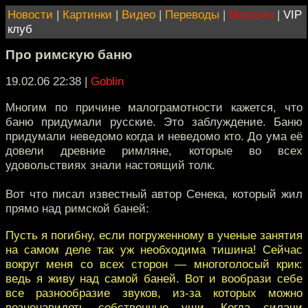
Новости
|
Картинки
|
Видео
|
Переводы
|
Магазин
|
VIP
клуб
Про римскую баню
19.02.06 22:38
|
Goblin
Многим по причине малограмотности кажется, что
баню придумали русские. Это заблуждение. Баню
придумали неведомо когда и неведомо кто. До ума её
довели древние римляне, которые во всех
удовольствиях знали настоящий толк.
Вот что писал известный автор Сенека, который жил
прямо над римской баней:
Пусть я погибну, если погруженному в ученые занятия
на самом деле так уж необходима тишина! Сейчас
вокруг меня со всех сторон — многоголосый крик:
ведь я живу над самой баней. Вот и вообрази себе
все разнообразие звуков, из-за которых можно
возненавидеть собственные уши. Когда силачи