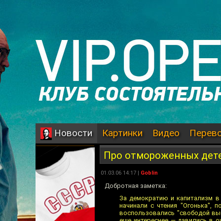
Картинки
Видео
Перев
Новости
Про отмороженных дете
01.03.06 14:17 |
Goblin
Добротная заметка:
За демократию и капитализм в 
начинали с чтения "Огонька", 
воспользовались "свободой выб
еще интереснее — давились в о