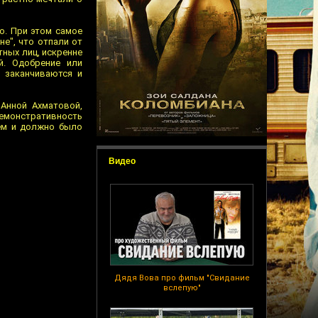
но. При этом самое
не", что отпали от
тных лиц, искренне
й. Одобрение или
 заканчиваются и
Анной Ахматовой,
демонстративность
чем и должно было
Видео
Дядя Вова про фильм "Свидание
вслепую"