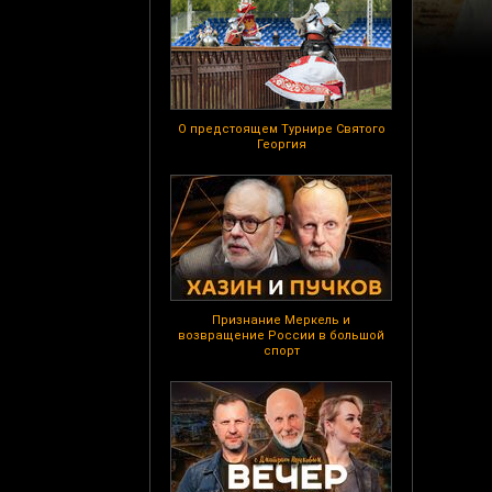
О предстоящем Турнире Святого
Георгия
Признание Меркель и
возвращение России в большой
спорт