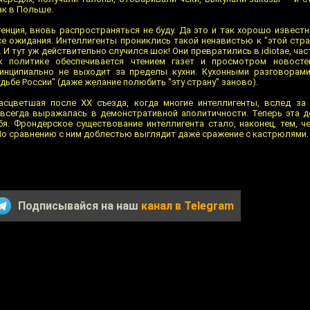
ак в Польше.
енция, вновь распространяться не буду. Да это и так хорошо извест
е ожидания. Интеллигенты прониклись такой ненавистью к "этой стра
 И тут уж действительно случился шок! Они превратились в idiotae, час
к политике обеспечивается чтением газет и просмотром новосте
инципиально не выходит за пределы кухни. Кухонными разговорами
дьбе России" (даже желание полюбить "эту страну" заново).
сцветшая после XX съезда, когда многие интеллигенты, вслед за 
 всегда выражалась в демонстративной аполитичности. Теперь эта 
бя. Фрондерское существование интеллигента стало, наконец, тем, 
По сравнению с ним доблестью выглядит даже сражение с кастрюлями.
Подписывайся на наш
канал в Telegram