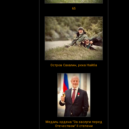
65
Остров Сахалин, река Найба
Медаль ордена "За заслуги перед
Отечеством" II степени