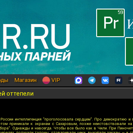
оды
Магазин
VIP
й оттепели
России интеллигенция "проголосовала сердцем". Про демократию и 
потом приникали к экранам с Сахаровым, позже неистовствовали на
ора". Однажды и навсегда. Чтобы все было как в Чили. При Пиночет
чередях, получали талоны, отоваривали чеки, выкупали заказы — и с