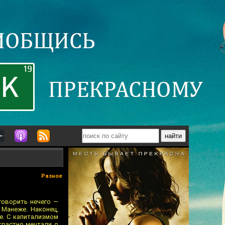
Разное
говорить нечего —
 Манеже. Наконец,
е. С капитализмом
трастно мечтали о