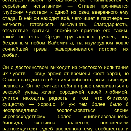
серьёзным испытанием — Стивен проникается
глубоким чувством к одной из овец вверенного ему
стада. В ней он находит всё, чего ищет в партнёре —
мягкость, готовность выслушать, благодарность,
отсутствие критики, спокойное приятие его таким,
какой он есть. Среди хрустальных ручьёв, под
бездонным небом Вайоминга, на изумрудном ковре
сочнейшей травы, разворачивается история их
любви.
Он с достоинством выходит из жестокого испытания
их чувств — овцу время от времени кроет баран, но
Стивен находит в себе силы побороть эгоистическую
ревность. Он не считает себя в праве вмешиваться в
вековой уклад жизни сородичей своей любимой,
учится находить радость в том, что близкому
существу — хорошо. И уж тем более было б
несправедливо воспользоваться своим
«превосходством» более «цивилизованного»
биовида, «хозяина планеты», положением
распорядителя судеб вверенного ему сообщества и