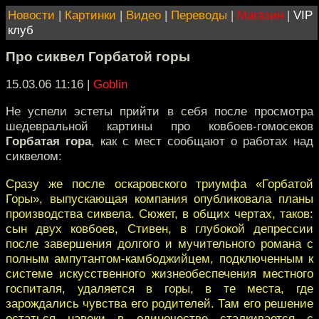
Новости
|
Картинки
|
Видео
|
Переводы
|
Магазин
|
VIP
клуб
Про сиквел Горбатой горы
15.03.06 11:16
|
Goblin
Не успели эстеты прийти в себя после просмотра
шедевральной картины про ковбоев-гомосеков
Горбатая гора
, как с мест сообщают о работах над
сиквелом:
Сразу же после оскаровского триумфа «Горбатой
Горы», выпускающая компания опубликовала планы
производства сиквела. Сюжет, в общих чертах, таков:
сын двух ковбоев, Стивен, в глубокой депрессии
после завершения долгого и мучительного романа с
полным ампутантом-камбоджийцем, подключенным к
системе искусственного жизнеобеспечения местного
госпиталя, удаляется в горы, в те места, где
зарождались чувства его родителей. Там его решение
остаться навеки в одиночестве сталкивается с