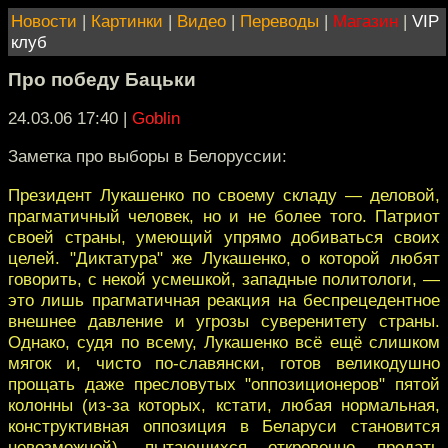
Новости
|
Картинки
|
Видео
|
Переводы
|
Магазин
|
VIP
клуб
Про победу Бацьки
24.03.06 17:40
|
Goblin
Заметка про выборы в Белоруссии:
Президент Лукашенко по своему складу — деловой,
прагматичный человек, но и не более того. Патриот
своей страны, умеющий упрямо добиваться своих
целей. "Диктатура" же Лукашенко, о которой любят
говорить, с некой усмешкой, западные политологи, —
это лишь прагматичная реакция на беспрецедентное
внешнее давление и угрозы суверенитету страны.
Однако, судя по всему, Лукашенко всё ещё слишком
мягок и, чисто по-славянски, готов великодушно
прощать даже пресловутых "оппозиционеров" пятой
колонны (из-за которых, кстати, любая нормальная,
конструктивная оппозиция в Беларуси становится
невозможной), пытающихся откровенно продать