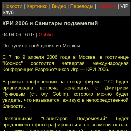
Новости
|
Картинки
|
Видео
|
Переводы
|
Магазин
|
VIP
клуб
КРИ 2006 и Санитары подземелий
04.04.06 16:07
|
Goblin
Поступило сообщение из Москвы:
С 7 по 9 апреля 2006 года в Москве, в гостинице
"Космос" состоится четвертая международная
Конференция Разработчиков Игр — КРИ 2006.
В рамках конференции на стенде фирмы "1С" будет
организована встреча желающих с Дмитрием
Пучковым (ст. о/у Goblin), которого можно будет
увидеть, что называется, вживую в непосредственной
близости.
Поклонникам "Санитаров Подземелий" будет
предложено сфотографироваться со знаменитостью,
а также представится редкий шанс получить