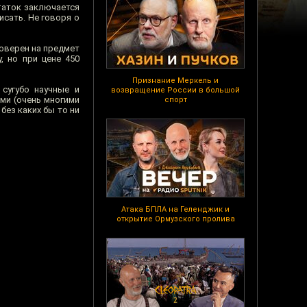
таток заключается
исать. Не говоря о
роверен на предмет
, но при цене 450
Признание Меркель и
 сугубо научные и
возвращение России в большой
ми (очень многими
спорт
без каких бы то ни
Атака БПЛА на Геленджик и
открытие Ормузского пролива