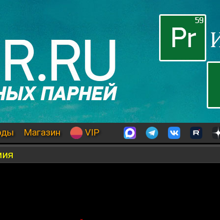
оды
Магазин
VIP
мия