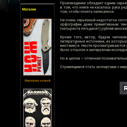
Произведение обладает одним серьё
в том, что книги не касалась рука р
Магазин
том, чтобы понять написанное.
Не очень серьёзный недостаток состо
орфографии даже примитивным текст
(четыреста пятьдесят) рублей многие
Кроме того, автор, будучи челове
литературные источники, из которы
местами) в тексте просматриваются а
было отсылок к матерьялам исследов
Но в целом — отличная познавательн
Стремящимся стать экспертами с мир
Империя ножей