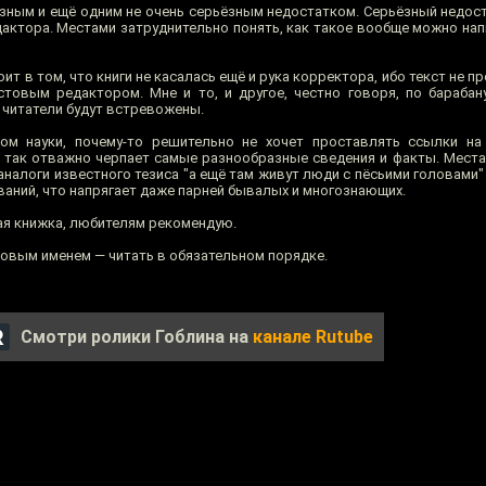
зным и ещё одним не очень серьёзным недостатком. Серьёзный недос
едактора. Местами затруднительно понять, как такое вообще можно нап
ит в том, что книги не касалась ещё и рука корректора, ибо текст не п
овым редактором. Мне и то, и другое, честно говоря, по барабану
 читатели будут встревожены.
ком науки, почему-то решительно не хочет проставлять ссылки на
х так отважно черпает самые разнообразные сведения и факты. Места
налоги известного тезиса "а ещё там живут люди с пёсьими головами" 
аний, что напрягает даже парней бывалых и многознающих.
ая книжка, любителям рекомендую.
овым именем — читать в обязательном порядке.
Смотри ролики Гоблина на
канале Rutube