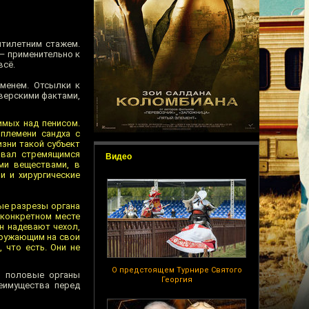
ятилетним стажем.
— применительно к
всё.
менем. Отсылки к
зверскими фактами,
имых над пенисом.
племени сандха с
зни такой субъект
овал стремящимся
Видео
ми веществами, в
и и хирургические
ые разрезы органа
 конкретном месте
н надевают чехол,
кружающим на свои
 что есть. Они не
О предстоящем Турнире Святого
в половые органы
Георгия
еимущества перед