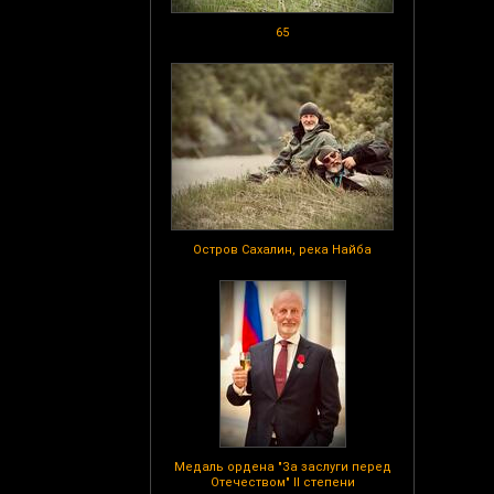
65
Остров Сахалин, река Найба
Медаль ордена "За заслуги перед
Отечеством" II степени