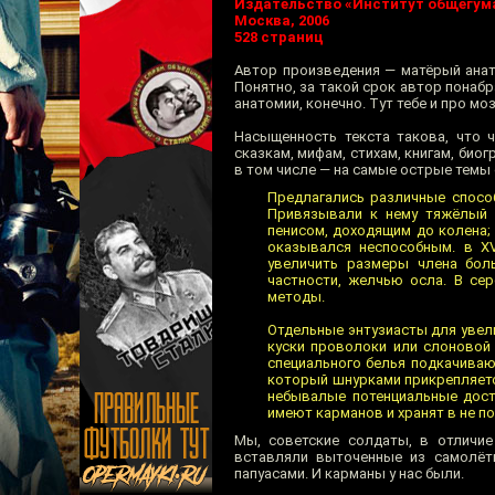
Издательство «Институт общегум
Москва, 2006
528 страниц
Автор произведения — матёрый анат
Понятно, за такой срок автор понаб
анатомии, конечно. Тут тебе и про мозг
Насыщенность текста такова, что 
сказкам, мифам, стихам, книгам, био
в том числе — на самые острые темы
Предлагались различные способ
Привязывали к нему тяжёлый к
пенисом, доходящим до колена;
оказывался неспособным. в X
увеличить размеры члена бол
частности, желчью осла. В се
методы.
Отдельные энтузиасты для увел
куски проволоки или слоновой 
специального белья подкачиваю
который шнурками прикрепляетс
небывалые потенциальные досто
имеют карманов и хранят в не п
Мы, советские солдаты, в отличие
вставляли выточенные из самолёт
папуасами. И карманы у нас были.