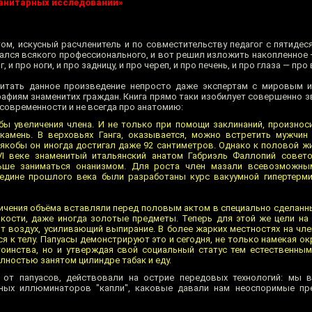
анитарных исследований»
ом, искусный расчленитель и по совместительству педагог с пятидес
рался всякого профессионального, и вот решил изложить накопленное 
, и про ноги, и про задницу, и про череп, и про печень, и про глаза — про 
читать данное произведение непросто даже экспертам с мировым и
графиям знаменитих граждан. Книга прямо таки изобилует совершенно 
 современности и не всегда про анатомию:
ы увеличения члена. И не только при помощи заклинаний, произнос
амень. В верховьях Ганга, оказывается, можно встретить мужчин 
 якобы он иногда достигал даже 92 сантиметров. Однако к половой жи
VI веке знаменитый итальянский анатом Габриэль Фаллопий совет
ьше заниматься онанизмом. Для роста член мазали всевозможны
редине прошлого века были разработаны курс вакуумной гипертерми
ичения объёма вставляли перед половым актом в специально сделанн
кости, даже иногда золотые предметы. Теперь для этой же цели на
т воздух, усиливающий выпирание. В более жарких местностях на чле
я к телу. Папуасы демонстрируют это и сегодня, не только намекая о
инства, но и утверждая свой социальный статус тем естественным,
олностью занятом цилиндре табак и еду.
 от папуасов, действовали на острие передовых технологий: мы 
ных иллюминаторов "капли", каковые давали нам неоспоримые пр