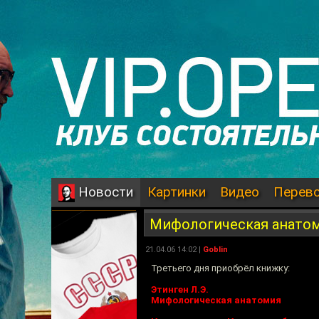
Картинки
Видео
Перев
Новости
Мифологическая анато
21.04.06 14:02 |
Goblin
Третьего дня приобрёл книжку:
Этинген Л.Э.
Мифологическая анатомия