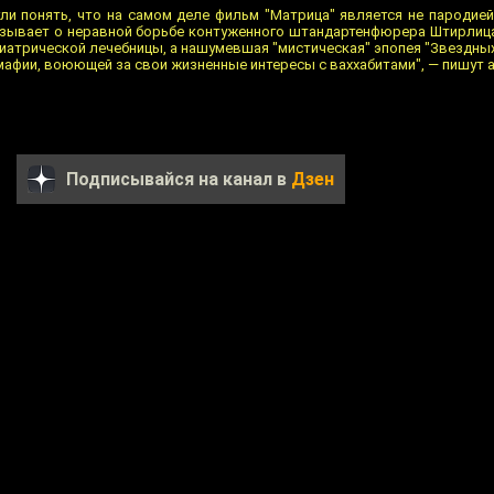
гли понять, что на самом деле фильм "Матрица" является не пародией
азывает о неравной борьбе контуженного штандартенфюрера Штирлиц
хиатрической лечебницы, а нашумевшая "мистическая" эпопея "Звездны
афии, воюющей за свои жизненные интересы с ваххабитами", — пишут 
Подписывайся на канал в
Дзен