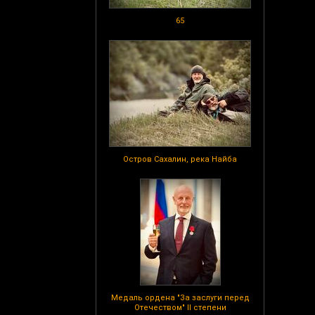
65
Остров Сахалин, река Найба
Медаль ордена "За заслуги перед
Отечеством" II степени