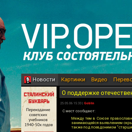
Картинки
Видео
Перев
Новости
О поддержке отечестве
25.05.06 15:33 |
Goblin
С мест сообщают:
Между тем в Союзе православн
занимающейся выявлением скрыт
также под псевдонимом "старши