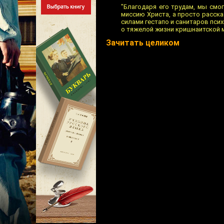
"Благодаря его трудам, мы смо
миссию Христа, а просто расск
силами гестапо и санитаров пси
о тяжелой жизни кришнаитской м
Зачитать целиком