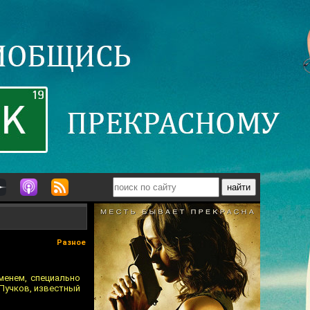
Разное
менем, специально
Пучков, известный