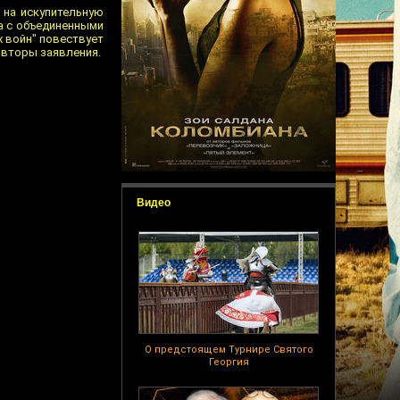
 на искупительную
а с объединенными
х войн" повествует
авторы заявления.
Видео
О предстоящем Турнире Святого
Георгия