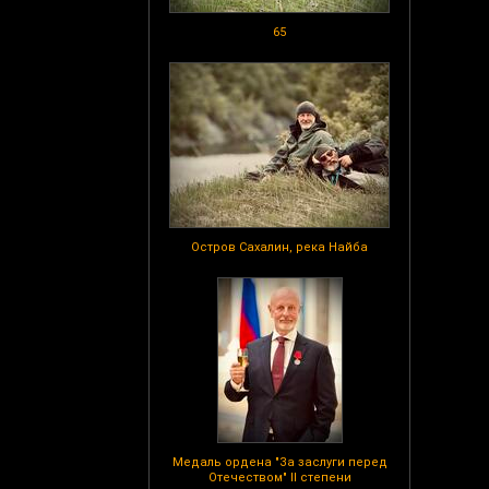
65
Остров Сахалин, река Найба
Медаль ордена "За заслуги перед
Отечеством" II степени