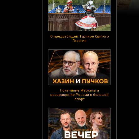
О предстоящем Турнире Святого
Георгия
Признание Меркель и
возвращение России в большой
спорт