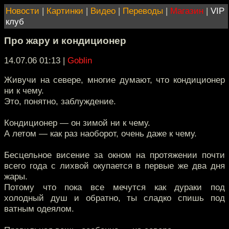
Новости
|
Картинки
|
Видео
|
Переводы
|
Магазин
|
VIP
клуб
Про жару и кондиционер
14.07.06 01:13
|
Goblin
Живучи на севере, многие думают, что кондиционер
ни к чему.
Это, понятно, заблуждение.
Кондиционер — он зимой ни к чему.
А летом — как раз наоборот, очень даже к чему.
Бесцельное висение за окном на протяжении почти
всего года с лихвой окупается в первые же два дня
жары.
Потому что пока все мечутся как дураки под
холодный душ и обратно, ты сладко спишь под
ватным одеялом.