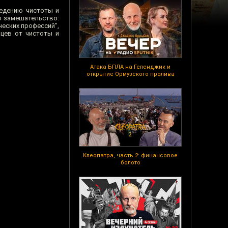
ведению чистоты и
о замешательство:
ческих профессий",
ьцев от чистоты и
Атака БПЛА на Геленджик и
открытие Ормузского пролива
Клеопатра, часть 2: финансовое
болото