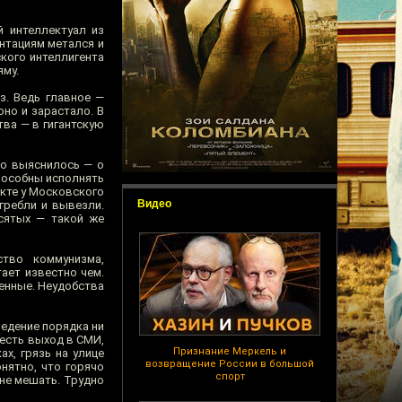
й интеллектуал из
ентациям метался и
ского интеллигента
яму.
з. Ведь главное —
оно и зарастало. В
ва — в гигантскую
но выяснилось — о
способны исполнять
екте у Московского
Видео
гребли и вывезли.
сятых — такой же
ство коммунизма,
ает известно чем.
енные. Неудобства
ведение порядка ни
о есть выход в СМИ,
Признание Меркель и
х, грязь на улице
возвращение России в большой
нятно, что горячо
спорт
не мешать. Трудно