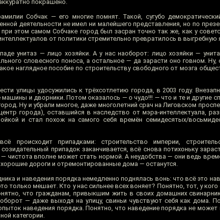
 аккуратно покрашено.
фамилии Собчак — его многие помнят. Такой, сугубо демократически
венной деятельности не имел ни малейшего представления, но по през
 при этом самом Собчаке город был засран точно так же, как у совет
 интеллектуалов от политики стремительно превратилось в выгребную 
аде унитаз — лицо хозяйки. А у нас наоборот: лицо хозяйки — унита
ьного словесного поноса, а остальное — да зарасти оно говном. Ну, 
акое наглядное пособие по строительству свободного от мозга общест
ести улицы удосужились к трёхсотлетию города, в 2003 году. Внезап
е машины и дворники. Потом оказалось — о чудо!!! — что и те и другие 
ород. Ну и убрали многое, даже многолетний срач на Лиговском просп
центр города), оставшийся в наследство от мэра-интеллектуала, раз
ойкой и стал похож на самого себя времён семидесятых/восьмиде
всё происходит припадками: строительство империи, строитель
 созидательный припадок заканчивается, всё снова потихоньку зараст
 — чистота вполне может стать нормой. А неудобства — они ведь врем
а хорошие дороги и отремонтированные дома — останутся.
ника и наведения порядка немедленно поднялась вонь: что всё это на
 это только мешает. Кто у нас сильнее всех воняет? Понятно, тот, у ког
онятно, что гражданам, привыкшим жить в своих домашних свинарника
аоборот — даже выходя на улицу, свиньи чувствуют себя как дома. По
пыток наведения порядка. Понятно, что наведение порядка не может 
ной категории.