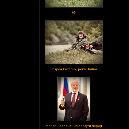
65
Остров Сахалин, река Найба
Медаль ордена "За заслуги перед