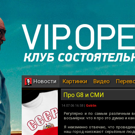
Картинки
Видео
Перев
Новости
Про G8 и СМИ
14.07.06 16:58 |
Goblin
Регулярно и по самым различным в
восьмёрки: что я про это думаю и к
Я неизменно отвечаю, что проведени
наш город наезжают серьёзные люди