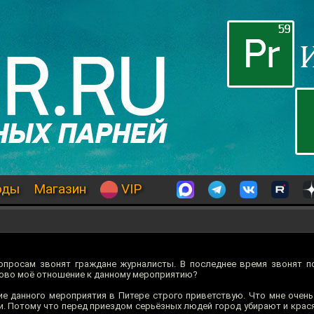
оды
Магазин
VIP
опросам звонят граждане журналисты. В последнее время звонят п
аково моё отношение к данному мероприятию?
е данного мероприятия в Питере строго приветствую. Что мне очень 
. Потому что перед приездом серьёзных людей город убирают и крася