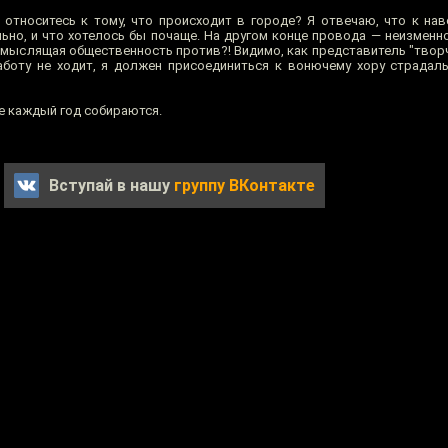
 относитесь к тому, что происходит в городе? Я отвечаю, что к на
ьно, и что хотелось бы почаще. На другом конце провода — неизменн
я мыслящая общественность против?! Видимо, как представитель "твор
аботу не ходит, я должен присоединиться к вонючему хору страдал
е каждый год собираются.
Вступай в нашу
группу ВКонтакте