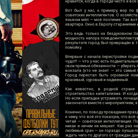
нравится, когда в городе чисто и всё
Вот был у нас, к примеру, мэр по 
советских интеллигентов. О хозяйст
языком мёл — моё почтение. Так вот
квартира. Окно в Европу стараниями
Это ведь только на бездуховном Зап
мощность напора псевдоинтеллектуал
результате город был превращён в т
помойку.
Впервые с начала перестройки подм
чудо!!! — что у нас есть подметальны
свои прямые обязанности — убирать г
вокзала (кто не знает — это самый 
Город перестал быть огромной пом
красивый, суровый и надменный.
Как известно, в родной стране 
строительство капитализма. И когда
Но если припадки устраивать почаще
закончатся вместе с мероприятием, 
Конечно, по поводу проведения празд
к чему, что всё это показуха, что всё
читай — советская интеллигенция. П
никак и ничем не мешает. Как раз н
любимый срач — он гораздо лучше по
ждать чего-то другого от граждан дан