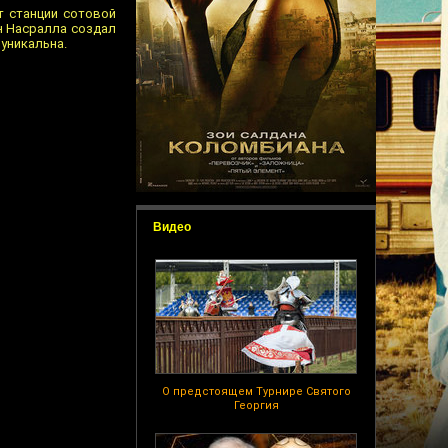
т станции сотовой
ан Насралла создал
 уникальна.
Видео
О предстоящем Турнире Святого
Георгия