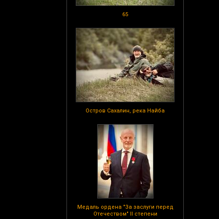
65
Остров Сахалин, река Найба
Медаль ордена "За заслуги перед
Отечеством" II степени