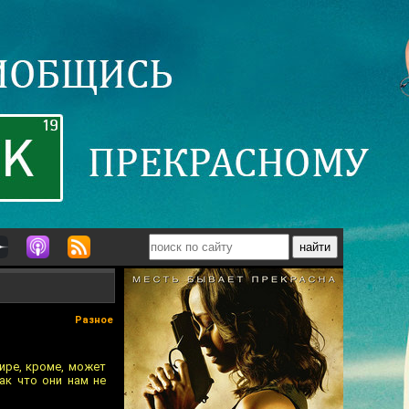
Разное
ире, кроме, может
ак что они нам не