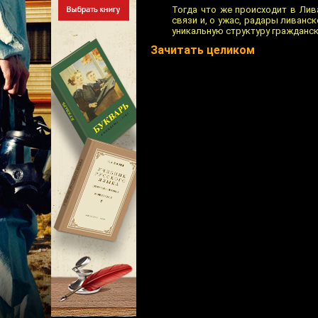
Тогда что же происходит в Лив
связи и, о ужас, радары ливанс
уникальную структуру гражданск
Зачитать целиком