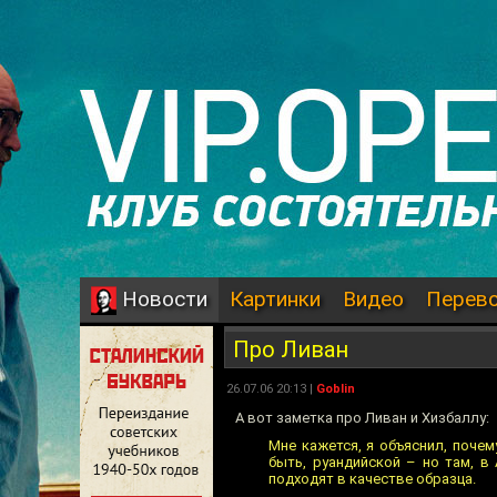
Картинки
Видео
Перев
Новости
Про Ливан
26.07.06 20:13 |
Goblin
А вот заметка про Ливан и Хизбаллу:
Мне кажется, я объяснил, поче
быть, руандийской – но там, в
подходят в качестве образца.