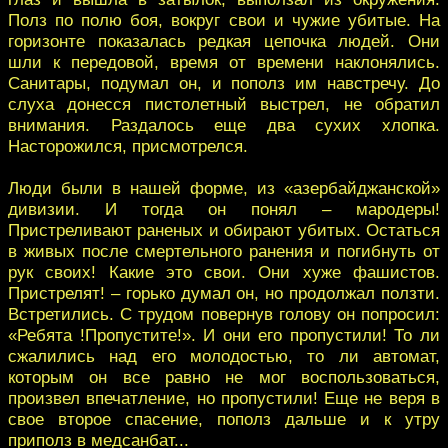
Полз по полю боя, вокруг свои и чужие убитые. На
горизонте показалась редкая цепочка людей. Они
шли к передовой, время от времени наклонялись.
Санитары, подумал он, и пополз им навстречу. До
слуха донесся пистолетный выстрел, не обратил
внимания. Раздалось еще два сухих хлопка.
Насторожился, присмотрелся.
Люди были в нашей форме, из «азербайджанской»
дивизии. И тогда он понял – мародеры!
Пристреливают раненых и обирают убитых. Остаться
в живых после смертельного ранения и погибнуть от
рук своих! Какие это свои. Они хуже фашистов.
Пристрелят! – горько думал он, но продолжал ползти.
Встретились. С трудом повернув голову он попросил:
«Ребята !Пропустите!». И они его пропустили! То ли
сжалились над его молодостью, то ли автомат,
которым он все равно не мог воспользоваться,
произвел впечатление, но пропустили! Еще не веря в
свое второе спасение, пополз дальше и к утру
приполз в медсанбат...