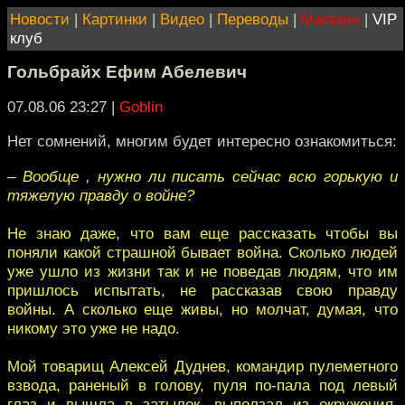
Новости
|
Картинки
|
Видео
|
Переводы
|
Магазин
|
VIP
клуб
Гольбрайх Ефим Абелевич
07.08.06 23:27
|
Goblin
Нет сомнений, многим будет интересно ознакомиться:
– Вообще , нужно ли писать сейчас всю горькую и
тяжелую правду о войне?
Не знаю даже, что вам еще рассказать чтобы вы
поняли какой страшной бывает война. Сколько людей
уже ушло из жизни так и не поведав людям, что им
пришлось испытать, не рассказав свою правду
войны. А сколько еще живы, но молчат, думая, что
никому это уже не надо.
Мой товарищ Алексей Дуднев, командир пулеметного
взвода, раненый в голову, пуля по-пала под левый
глаз и вышла в затылок, выползал из окружения.