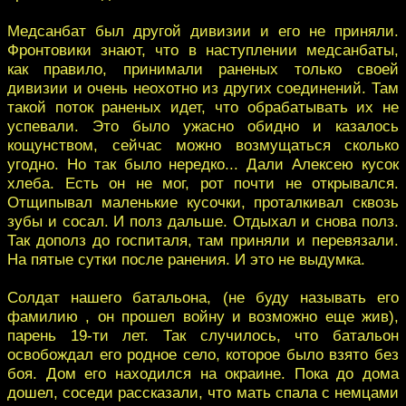
Медсанбат был другой дивизии и его не приняли.
Фронтовики знают, что в наступлении медсанбаты,
как правило, принимали раненых только своей
дивизии и очень неохотно из других соединений. Там
такой поток раненых идет, что обрабатывать их не
успевали. Это было ужасно обидно и казалось
кощунством, сейчас можно возмущаться сколько
угодно. Но так было нередко... Дали Алексею кусок
хлеба. Есть он не мог, рот почти не открывался.
Отщипывал маленькие кусочки, проталкивал сквозь
зубы и сосал. И полз дальше. Отдыхал и снова полз.
Так дополз до госпиталя, там приняли и перевязали.
На пятые сутки после ранения. И это не выдумка.
Солдат нашего батальона, (не буду называть его
фамилию , он прошел войну и возможно еще жив),
парень 19-ти лет. Так случилось, что батальон
освобождал его родное село, которое было взято без
боя. Дом его находился на окраине. Пока до дома
дошел, соседи рассказали, что мать спала с немцами