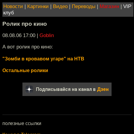
Новости
|
Картинки
|
Видео
|
Переводы
|
Магазин
|
VIP
клуб
Ролик про кино
08.08.06 17:00
|
Goblin
А вот ролик про кино:
"Зомби в кровавом угаре" на НТВ
Остальные ролики
Подписывайся на канал в
Дзен
полезные ссылки