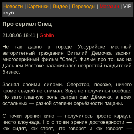
Новости
|
Картинки
|
Видео
|
Переводы
|
Магазин
|
VIP
клуб
Про сериал Спец
21.08.06 18:41
|
Goblin
Не так давно в городе Уссурийске местный
авторитетный гражданин Виталий Дёмочка заснял
многосерийный фильм "Спец". Фильм про то, как на
Дальнем Востоке налаживался непростой бандитский
бизнес.
Заснял своими силами. Оператор, похоже, ничего
кроме свадеб не снимал. Звук не получился вообще.
Но зато главную роль сыграл сам Дёмочка, а всех
остальных — разной степени серьёзности пацаны.
С точки зрения кино — получилось просто караул,
чисто клоунада. Но с точки зрения достоверности —
как сидят, как стоят, что говорят и как говорят —