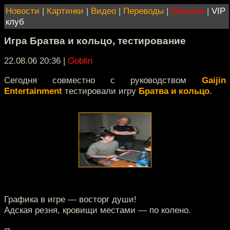
Новости
|
Картинки
|
Видео
|
Переводы
|
Магазин
|
VIP
клуб
Игра Братва и кольцо, тестирование
22.08.06 20:36
|
Goblin
Сегодня совместно с руководством
Gaijin
Entertainment
тестировали игру
Братва и кольцо
.
Графика в игре — восторг души!
Адская резня, кровищи местами — по колено.