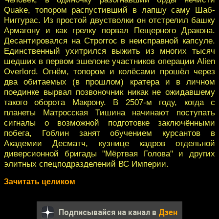
Quake, топором распустивший в лапшу саму Шаб-
Ниггурас. Из простой двустволки он отстрелил башку
Армагону и как грелку порвал Пещерного Дракона.
Десантировался на Строггос в неисправной капсуле.
Единственный ухитрился выжить из многих тысяч
шедших в первом эшелоне участников операции Alien
Overlord. Огнём, топором и колёсами прошёл через
два обитаемых (в прошлом) кратера и в личном
поединке вырвал позвоночник никак не ожидавшему
такого оборота Макрону. В 2507-м году, когда с
планеты Матросская Тишина начинают поступать
сигналы о возможной подготовке заключёнными
побега, Гоблин занят обучением курсантов в
Академии Десматч, кузнице кадров отдельной
диверсионной бригады "Мёртвая Голова" и других
элитных спецподразделений ВС Империи.
Зачитать целиком
Подписывайся на канал в
Дзен