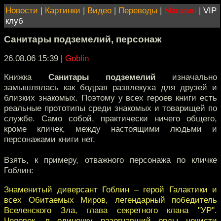
Новости
|
Картинки
|
Видео
|
Переводы
|
Магазин
|
VIP
клуб
Санитары подземелий, персонаж
26.08.06 15:39
|
Goblin
Книжка
Санитары подземелий
изначально
замышлялась как бодрая развлекуха для друзей и
близких знакомых. Поэтому у всех героев книги есть
реальные прототипы среди знакомых и товарищей по
службе. Само собой, практически ничего общего,
кроме кличек, между настоящими людьми и
персонажами книги нет.
Взять, к примеру, отважного персонажа по кличке
Гоблин:
Знаменитый диверсант Гоблин – герой Галактики и
всех Обитаемых Миров, легендарный победитель
Вселенского Зла, глава секретного клана "УР".
Человек, в одиночку разогнавший орды нечисти