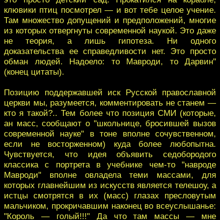
клювики птиц посмотрел — и вот тебе целое учение.
Там множество допущений и предположений, многие
из которых отвергнуты современной наукой. Это даже
не теория, а лишь гипотеза. Ни одного
доказательства ее справедливости нет. Это просто
обман людей. Надоело: то Мавроди, то Дарвин"
(конец цитаты).
Позицию поддержавшей иск Русской православной
церкви мы, разумеется, комментировать не станем —
кто я такой?.. Тем более что позиция СМИ (которые,
ан масс, сообщают о "школьнице, бросившей вызов
современной науке" в тоне вполне сочувственном,
если не восторженном) куда более любопытна.
Чувствуется, что идея объявить седобородого
классика с портрета в учебнике чем-то "навроде
Мавроди" вполне овладела теми массами, для
которых главнейшим из искусств является телешоу, а
истцы смотрятся в их (масс) глазах пресловутым
мальчиком, прокричавшим наконец во всеуслышанье:
"Король — голый!!!" Да что там массы — мне