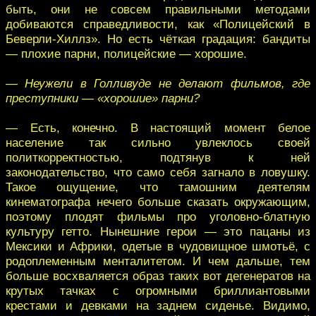
быть, они не совсем правильными методами
добиваются справедливости, как «Полицейский в
Беверли-Хиллз». Но есть чёткая градация: бандиты
— плохие парни, полицейские — хорошие.
— Неужели в Голливуде не делают фильмов, где
преступники — «хорошие» парни?
— Есть, конечно. В настоящий момент белое
население так сильно увлеклось своей
политкорректностью, подтянув к ней
законодательство, что само себя загнало в ловушку.
Такое ощущение, что тамошним деятелям
кинематографа нечего больше сказать окружающим,
поэтому плодят фильмы про уголовно-блатную
культуру гетто. Нынешние герои — это пацаны из
Мексики и Африки, одетые в чудовищное шмотьё, с
родоплеменным менталитетом. И чем дальше, тем
больше восхваляется образ таких вот дегенератов на
крутых тачках с огромными бриллиантовыми
крестами и девками на заднем сиденье. Видимо,