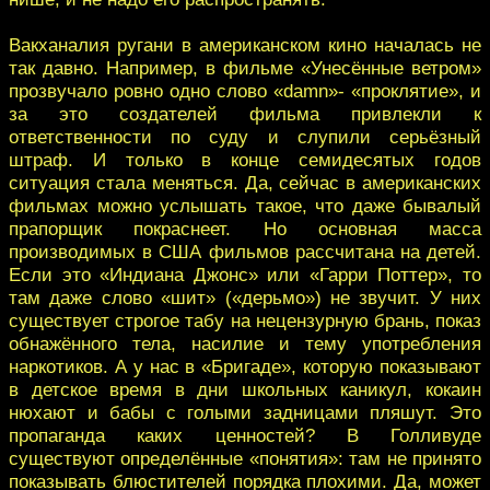
Вакханалия ругани в американском кино началась не
так давно. Например, в фильме «Унесённые ветром»
прозвучало ровно одно слово «damn»- «проклятие», и
за это создателей фильма привлекли к
ответственности по суду и слупили серьёзный
штраф. И только в конце семидесятых годов
ситуация стала меняться. Да, сейчас в американских
фильмах можно услышать такое, что даже бывалый
прапорщик покраснеет. Но основная масса
производимых в США фильмов рассчитана на детей.
Если это «Индиана Джонс» или «Гарри Поттер», то
там даже слово «шит» («дерьмо») не звучит. У них
существует строгое табу на нецензурную брань, показ
обнажённого тела, насилие и тему употребления
наркотиков. А у нас в «Бригаде», которую показывают
в детское время в дни школьных каникул, кокаин
нюхают и бабы с голыми задницами пляшут. Это
пропаганда каких ценностей? В Голливуде
существуют определённые «понятия»: там не принято
показывать блюстителей порядка плохими. Да, может