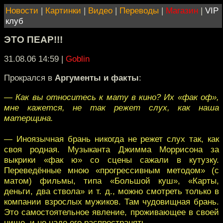
Новости
|
Картинки
|
Видео
|
Переводы
|
Магазин
|
VIP
клуб
ЭТО ПЕАР!!!
31.08.06 14:59
|
Goblin
Прокрался в
Аргументы и факты
:
— Как вы относитесь к мату в кино? Их «фак оф»,
мне кажется, не так режет слух, как наша
матерщина.
— Иноязычная брань никогда не режет слух так, как
своя родная. Музыканта Джимма Моррисона за
выкрики «фак ю» со сцены сажали в кутузку.
Переведённые мною «прогрессивным методом» (с
матом) фильмы, типа «Большой куш», «Карты,
деньги, два ствола» и т. д., можно смотреть только в
компании взрослых мужиков. Там чудовищная брань.
Это самостоятельное явление, проживающее в своей
нише, и не надо его распространять.