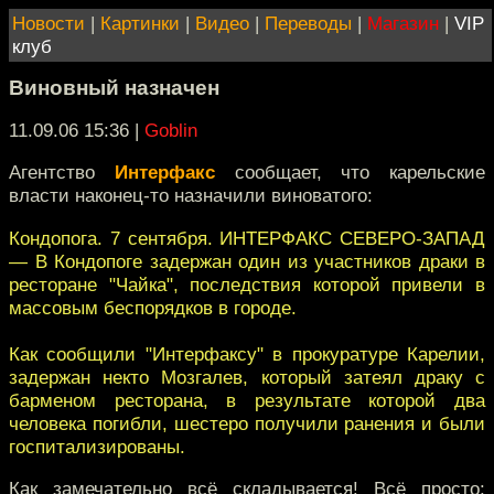
Новости
|
Картинки
|
Видео
|
Переводы
|
Магазин
|
VIP
клуб
Виновный назначен
11.09.06 15:36
|
Goblin
Агентство
Интерфакс
сообщает, что карельские
власти наконец-то назначили виноватого:
Кондопога. 7 сентября. ИHТЕРФАКС СЕВЕРО-ЗАПАД
— В Кондопоге задержан один из участников драки в
ресторане "Чайка", последствия которой привели в
массовым беспорядков в городе.
Как сообщили "Интерфаксу" в прокуратуре Карелии,
задержан некто Мозгалев, который затеял драку с
барменом ресторана, в результате которой два
человека погибли, шестеро получили ранения и были
госпитализированы.
Как замечательно всё складывается! Всё просто: