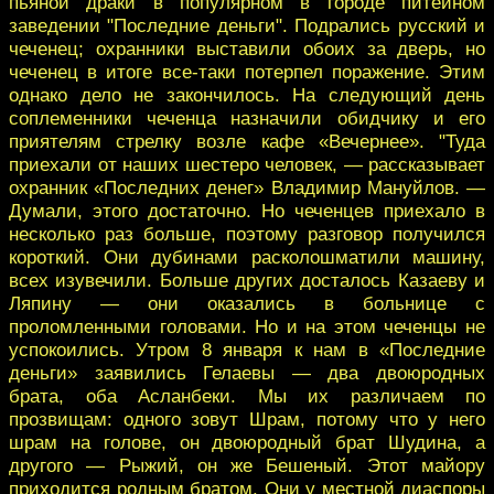
пьяной драки в популярном в городе питейном
заведении "Последние деньги". Подрались русский и
чеченец; охранники выставили обоих за дверь, но
чеченец в итоге все-таки потерпел поражение. Этим
однако дело не закончилось. На следующий день
соплеменники чеченца назначили обидчику и его
приятелям стрелку возле кафе «Вечернее». "Туда
приехали от наших шестеро человек, — рассказывает
охранник «Последних денег» Владимир Мануйлов. —
Думали, этого достаточно. Но чеченцев приехало в
несколько раз больше, поэтому разговор получился
короткий. Они дубинами расколошматили машину,
всех изувечили. Больше других досталось Казаеву и
Ляпину — они оказались в больнице с
проломленными головами. Но и на этом чеченцы не
успокоились. Утром 8 января к нам в «Последние
деньги» заявились Гелаевы — два двоюродных
брата, оба Асланбеки. Мы их различаем по
прозвищам: одного зовут Шрам, потому что у него
шрам на голове, он двоюродный брат Шудина, а
другого — Рыжий, он же Бешеный. Этот майору
приходится родным братом. Они у местной диаспоры