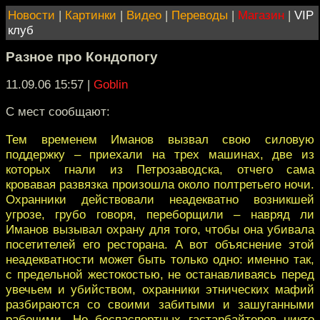
Новости
|
Картинки
|
Видео
|
Переводы
|
Магазин
|
VIP
клуб
Разное про Кондопогу
11.09.06 15:57
|
Goblin
С мест сообщают:
Тем временем Иманов вызвал свою силовую
поддержку – приехали на трех машинах, две из
которых гнали из Петрозаводска, отчего сама
кровавая развязка произошла около полтретьего ночи.
Охранники действовали неадекватно возникшей
угрозе, грубо говоря, переборщили – навряд ли
Иманов вызывал охрану для того, чтобы она убивала
посетителей его ресторана. А вот объяснение этой
неадекватности может быть только одно: именно так,
с предельной жестокостью, не останавливаясь перед
увечьем и убийством, охранники этнических мафий
разбираются со своими забитыми и зашуганными
рабочими. Но беспаспортных гастарбайтеров никто