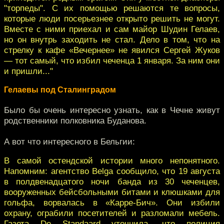
"торпеды". С их помощью решаются те вопросы,
которые люди посерьезнее открыто решить не могут.
Вместе с ними приехал и сам майор Шудин Гелаев,
но он внутрь заходить не стал. Дело в том, что на
стрелку к кафе «Вечернее» не явился Сергей Жуков
— тот самый, что избил чеченца 1 января. За ним они
и пришли..."
Гелаевы под Сталинградом
Было бы очень интересно узнать, как в Чечне живут
родственники полковника Буданова.
А вот что интересного в Бельгии:
В самой остендской истории много непонятного.
Напомним: агентство Belga сообщило, что 19 августа
в полдвенадцатого ночи банда из 30 чеченцев,
вооруженных бейсбольными битами и клюшками для
гольфа, ворвалась в «Карре-Бич». Они избили
охрану, ограбили посетителей и разломали мебель.
Газета De Standaard уточнила, что полиция