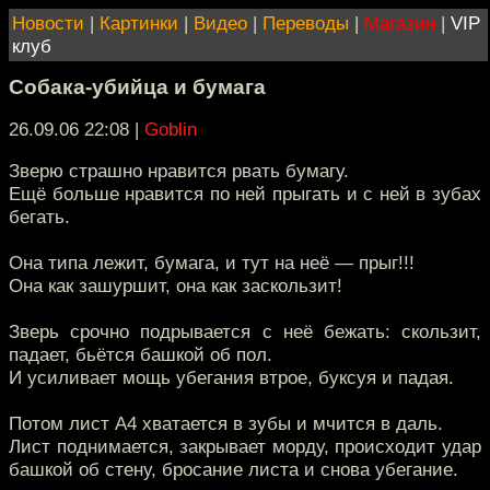
Новости
|
Картинки
|
Видео
|
Переводы
|
Магазин
|
VIP
клуб
Собака-убийца и бумага
26.09.06 22:08
|
Goblin
Зверю страшно нравится рвать бумагу.
Ещё больше нравится по ней прыгать и с ней в зубах
бегать.
Она типа лежит, бумага, и тут на неё — прыг!!!
Она как зашуршит, она как заскользит!
Зверь срочно подрывается с неё бежать: скользит,
падает, бьётся башкой об пол.
И усиливает мощь убегания втрое, буксуя и падая.
Потом лист А4 хватается в зубы и мчится в даль.
Лист поднимается, закрывает морду, происходит удар
башкой об стену, бросание листа и снова убегание.