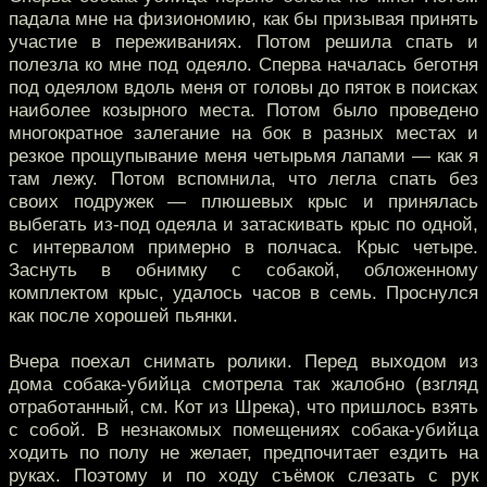
падала мне на физиономию, как бы призывая принять
участие в переживаниях. Потом решила спать и
полезла ко мне под одеяло. Сперва началась беготня
под одеялом вдоль меня от головы до пяток в поисках
наиболее козырного места. Потом было проведено
многократное залегание на бок в разных местах и
резкое прощупывание меня четырьмя лапами — как я
там лежу. Потом вспомнила, что легла спать без
своих подружек — плюшевых крыс и принялась
выбегать из-под одеяла и затаскивать крыс по одной,
с интервалом примерно в полчаса. Крыс четыре.
Заснуть в обнимку с собакой, обложенному
комплектом крыс, удалось часов в семь. Проснулся
как после хорошей пьянки.
Вчера поехал снимать ролики. Перед выходом из
дома собака-убийца смотрела так жалобно (взгляд
отработанный, см. Кот из Шрека), что пришлось взять
с собой. В незнакомых помещениях собака-убийца
ходить по полу не желает, предпочитает ездить на
руках. Поэтому и по ходу съёмок слезать с рук