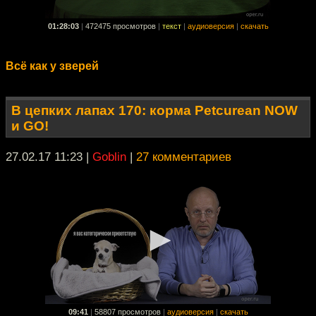
01:28:03
|
472475 просмотров
|
текст
|
аудиоверсия
|
скачать
Всё как у зверей
В цепких лапах 170: корма Petcurean NOW
и GO!
27.02.17 11:23
|
Goblin
|
27 комментариев
09:41
|
58807 просмотров
|
аудиоверсия
|
скачать