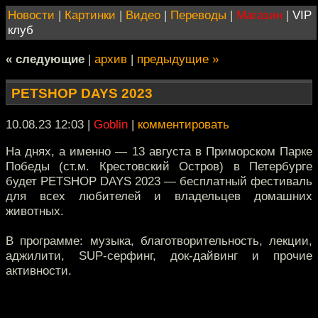
Новости
|
Картинки
|
Видео
|
Переводы
|
Магазин
|
VIP
клуб
« следующие
|
архив
|
предыдущие »
PETSHOP DAYS 2023
10.08.23 12:03
|
Goblin
|
комментировать
На днях, а именно — 13 августа в Приморском Парке
Победы (ст.м. Крестовский Остров) в Петербурге
будет PETSHOP DAYS 2023 — бесплатный фестиваль
для всех любителей и владельцев домашних
животных.
В программе: музыка, благотворительность, лекции,
аджилити, SUP-серфинг, док-дайвинг и прочие
активности.