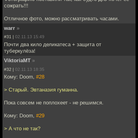
сожрать!!!
Отличное фото, можно рассматривать часами.
warr
»
#31 |
02.11.13 15:49
Почти два кило деликатеса + защита от
туберкулёза!
ViktoriaMT
»
#32 |
02.11.13 18:35
Кому: Doom,
#28
> Старый. Эвтаназия гуманна.
Пока совсем не поплохеет - не решимся.
Кому: Doom,
#29
> А что не так?