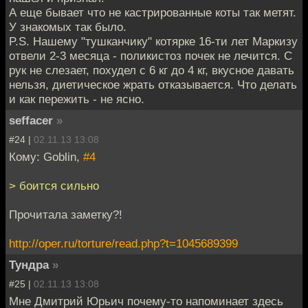
А еще бывает что не кастрированные коты так метят.
У знакомых так было.
P.S. Нашему "тушканчику" котярке 16-ти лет Маркизу
отвели 2-3 месяца - поликистоз почек не лечится. С
рук не слезает, похудел с 6 кг до 4 кг, вкусное давать
нельзя, диетическое жрать отказывается. Что делать
и как пережить - не ясно.
seffacer
»
#24 |
02.11.13 13:08
Кому: Goblin,
#4
> боится сильно
Прочитала заметку?!
http://oper.ru/torture/read.php?t=1045689399
Тундра
»
#25 |
02.11.13 13:08
Мне Дмитрий Юрьич почему-то напоминает здесь