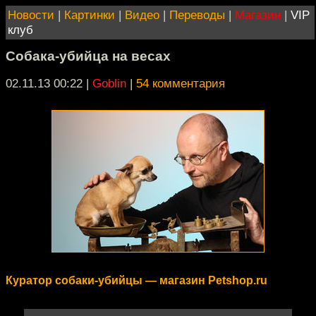
Новости
|
Картинки
|
Видео
|
Переводы
|
Магазин
|
VIP
клуб
Собака-убийца на весах
02.11.13 00:22
|
Goblin
|
54 комментария
Куратор собаки-убийцы — магазин Petshop.ru