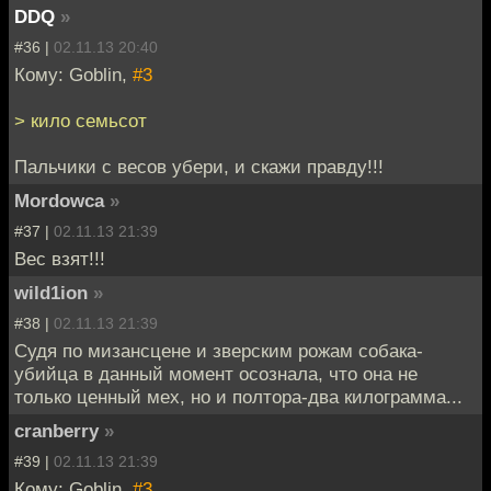
DDQ
»
#36 |
02.11.13 20:40
Кому: Goblin,
#3
> кило семьсот
Пальчики с весов убери, и скажи правду!!!
Mordowca
»
#37 |
02.11.13 21:39
Вес взят!!!
wild1ion
»
#38 |
02.11.13 21:39
Судя по мизансцене и зверским рожам собака-
убийца в данный момент осознала, что она не
только ценный мех, но и полтора-два килограмма...
cranberry
»
#39 |
02.11.13 21:39
Кому: Goblin,
#3