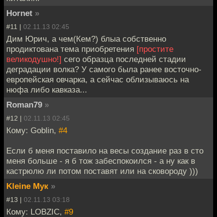
Hornet
»
#11 |
02.11.13 02:45
Дим Юрич, а чем(Кем?) блыа собственно
продиктована тема приобретения
[простите
великодушно!]
сего образца последней стадии
деградации волка? У самого была ранее восточно-
европейская овчарка, а сейчас облизываюсь на
нюфа либо кавказа...
Roman79
»
#12 |
02.11.13 02:45
Кому: Goblin,
#4
Если б меня поставило на весы создание раз в сто
меня больше - я б тож забеспокоился - а ну как в
кастрюлю ли потом поставят или на сковороду )))
Kleine Мук
»
#13 |
02.11.13 03:18
Кому: LOBZIC,
#9