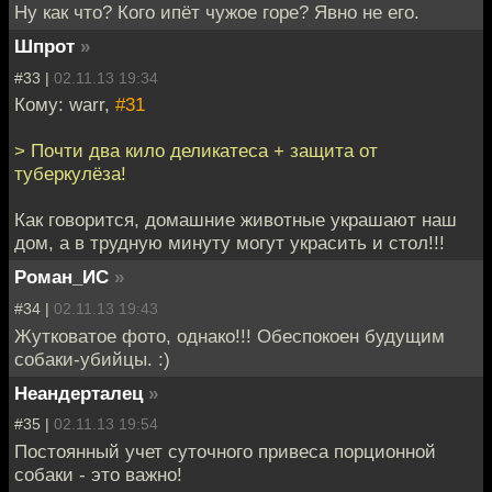
Ну как что? Кого ипёт чужое горе? Явно не его.
Шпрот
»
#33 |
02.11.13 19:34
Кому: warr,
#31
> Почти два кило деликатеса + защита от
туберкулёза!
Как говорится, домашние животные украшают наш
дом, а в трудную минуту могут украсить и стол!!!
Роман_ИС
»
#34 |
02.11.13 19:43
Жутковатое фото, однако!!! Обеспокоен будущим
собаки-убийцы. :)
Неандерталец
»
#35 |
02.11.13 19:54
Постоянный учет суточного привеса порционной
собаки - это важно!