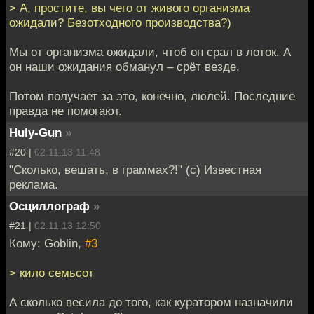
> А, простите, вы чего от живого организма
ожидали? Безотходного производства?)
Мы от организма ожидали, чтоб он срал в лоток. А
он наши ожидания обманул – срёт везде.
Потом получает за это, конечно, люлей. Последние
правда не помогают.
Huly-Gun
»
#20 |
02.11.13 11:48
"Cколько, вешать, в граммах?!" (с) Известная
реклама.
Осциллограф
»
#21 |
02.11.13 12:50
Кому: Goblin,
#3
> кило семьсот
А сколько весила до того, как куратором назначили