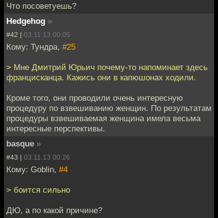
Что посоветуешь?
Hedgehog
»
#42 |
03.11.13 00:05
Кому: Тундра,
#25
> Мне Дмитрий Юрьич почему-то напоминает здесь
францисканца. Кажись они в капюшонах ходили.
Кроме того, они проводили очень интересную
процедуру по взвешиванию женщин. По результатам
процедуры взвешиваемая женщина имела весьма
интересные перспективы.
basque
»
#43 |
03.11.13 00:26
Кому: Goblin,
#4
> боится сильно
ДЮ, а по какой причине?