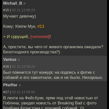
Michail_B
»
#15 |
02.11.13 09:23
Мучают девочку)
Кому: Kleine Мук,
#13
> И сррущий,
[censored]
!
А, простите, вы чего от живого организма ожидали?
Безотходного производства?)
Vantus
»
#16 |
02.11.13 09:24
Был помнится тут конкурс на подпись к фотке с
собакой и его замолчали, как и не было. Нехорошо.
Pfeiffer
»
#17 |
02.11.13 09:50
В ленте на Фейсбуке, прям под этой новостью от
Гоблина, увидел новость от Breaking Bad с фото
Брайана Крэнстона с похожей собакой. )))