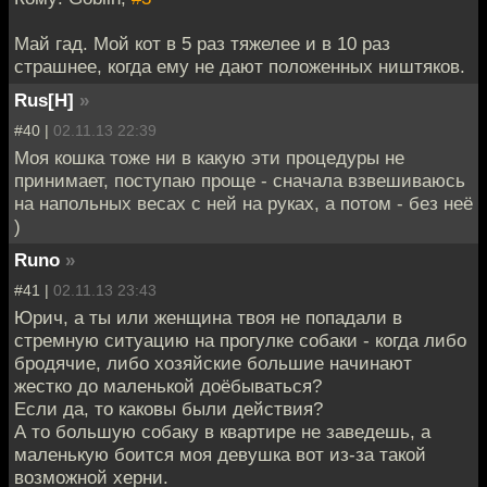
Май гад. Мой кот в 5 раз тяжелее и в 10 раз
страшнее, когда ему не дают положенных ништяков.
Rus[H]
»
#40 |
02.11.13 22:39
Моя кошка тоже ни в какую эти процедуры не
принимает, поступаю проще - сначала взвешиваюсь
на напольных весах с ней на руках, а потом - без неё
)
Runo
»
#41 |
02.11.13 23:43
Юрич, а ты или женщина твоя не попадали в
стремную ситуацию на прогулке собаки - когда либо
бродячие, либо хозяйские большие начинают
жестко до маленькой доёбываться?
Если да, то каковы были действия?
А то большую собаку в квартире не заведешь, а
маленькую боится моя девушка вот из-за такой
возможной херни.