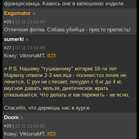
францисканца. Кажись они в капюшонах ходили.
Exgumator
»
#26 |
02.11.13 14:43
Отличная фотка. Собака убийца - просто прелесть!
sumerki
»
#27 |
02.11.13 14:49
Кому: ViktoriaMT,
#23
> P.S. Нашему "тушканчику" котярке 16-ти лет
Маркизу отвели 2-3 месяца - поликистоз почек не
лечится. С рук не слезает, похудел с 6 кг до 4 кг,
вкусное давать нельзя, диетическое жрать
отказывается. Что делать и как пережить - не ясно.
Спасибо, что держишь нас в курсе.
Doom
»
#28 |
02.11.13 14:56
Кому: ViktoriaMT,
#23