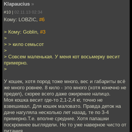
Klapaucius
»
#10 |
02.11.13 02:34
Кому: LOBZIC,
#6
> Кому: Goblin,
#3
>
> > кило семьсот
>
> Совсем маленькая. У меня кот восьмерку весит
примерно.
>
У кошек, хотя пород тоже много, вес и габариты всё
же много ровнее. 8 кило - это много (хотя конечно не
предел), скорее всего даже ожирение налицо.
Моя кошка весит где-то 2,1-2,4 кг, точно не
взвешивал. Для кошек маловато. Правда деток на
даче нагуляла несколько лет назад, те по 3-4
примерно.Т.е. вполне средние. Хотя папашки
поскромнее выглядели. Но то уже наверное чисто от
питания.