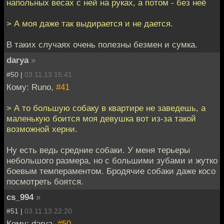
напольных весах с ней на руках, а потом - без неё
> А моя даже так выдирается и не дается.
В таких случаях очень полезны безмен и сумка.
darya
»
#50 |
03.11.13 15:41
Кому: Runo,
#41
> А то большую собаку в квартире не заведешь, а
маленькую боится моя девушка вот из-за такой
возможной херни.
Ну есть ведь средние собаки. У меня терьеры
небольшого размера, но с большими зубами и жутко
боевым темпераментом. Бродячие собаки даже косо
посмотреть боятся.
cs_994
»
#51 |
03.11.13 22:20
Кому: darya,
#50