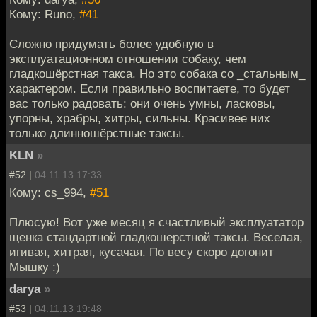
Кому: Runo,
#41
Сложно придумать более удобную в
эксплуатационном отношении собаку, чем
гладкошёрстная такса. Но это собака со _стальным_
характером. Если правильно воспитаете, то будет
вас только радовать: они очень умны, ласковы,
упорны, храбры, хитры, сильны. Красивее них
только длинношёрстные таксы.
KLN
»
#52 |
04.11.13 17:33
Кому: cs_994,
#51
Плюсую! Вот уже месяц я счастливый эксплуататор
щенка стандартной гладкошерстной таксы. Веселая,
игивая, хитрая, кусачая. По весу скоро догонит
Мышку :)
darya
»
#53 |
04.11.13 19:48