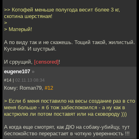
>> Котофей меньше полугода весит более 3 кг,
скотина шерстяная!
>
> Матерый!
А по виду так и не скажешь. Тощий такой, жилистый.
Кусачий. И шустрый.
И сррущий,
[censored]
!
eugene107
»
#14 |
02.11.13 08:34
Кому: Roman79,
#12
> Если б меня поставило на весы создание раз в сто
меня больше - я б тож забеспокоился - а ну как в
кастрюлю ли потом поставят или на сковороду )))
А когда еще смотрят, как ДЮ на собаку-убийцу, тут
беспокойство перерастает в чоткую уверенность !!!