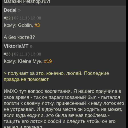
магазин Petshop.ru?!
Dedal
»
#22 |
02.11.13 13:08
Кому: Goblin,
#3
А без костей?
ViktoriaMT
»
#23 |
02.11.13 13:08
Кому: Kleine Мук,
#19
> получает за это, конечно, люлей. Последние
правда не помогают
ИМХО тут вопрос воспитания. Я нашего приучила в
свое время - так он парализованный был - пытался
ползти к своему лотку, принесенный к нему лоток его
не устраивал. И в другом месте он ходить не может,
если куда ездили, это была вечная проблема -
тащить его лоток с собой и следить чтобы он его
нашел и признал.