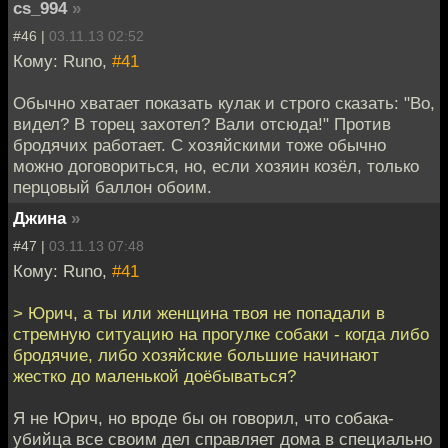
cs_994
»
#46 |
03.11.13 02:52
Кому: Runo,
#41
Обычно хватает показать кулак и строго сказать: "Во,
видел? В торец захотел? Вали отсюда!" Против
бродячих работает. С хозяйскими тоже обычно
можно договориться, но, если хозяин козёл, только
перцовый баллон обоим.
Джина
»
#47 |
03.11.13 07:48
Кому: Runo,
#41
> Юрич, а ты или женщина твоя не попадали в
стремную ситуацию на прогулке собаки - когда либо
бродячие, либо хозяйские большие начинают
жестко до маленькой доёбываться?
Я не Юрич, но вроде бы он говорил, что собака-
убийца все своим дел справляет дома в специально