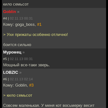
кило семьсот
Goblin
»
#4 |
02.11.13 00:31
Кому: goga_boss,
#1
> Ухи прижаты особенно отлично!
боится сильно
Муромец
»
#5 |
02.11.13 00:31
Мощный все-таки зверь.
LOBZIC
»
#6 |
02.11.13 02:14
Кому: Goblin,
#3
> кило семьсот
Совсем маленькая. У меня кот восьмерку весит