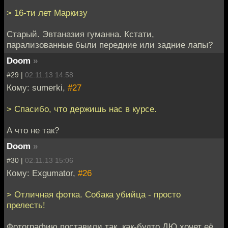
> 16-ти лет Маркизу
Старый. Эвтаназия гуманна. Кстати,
парализованные были передние или задние лапы?
Doom
»
#29 |
02.11.13 14:58
Кому: sumerki,
#27
> Спасибо, что держишь нас в курсе.
А что не так?
Doom
»
#30 |
02.11.13 15:06
Кому: Exgumator,
#26
> Отличная фотка. Собака убийца - просто
прелесть!
Фотографию поставили так, как-будто ДЮ хочет её