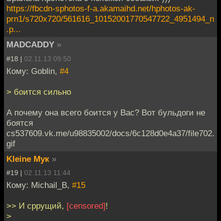
https://fbcdn-sphotos-f-a.akamaihd.net/hphotos-ak-
prn1/s720x720/561616_10152001770547722_4951494_n
.p...
MADCADDY
»
#18 |
02.11.13 09:50
Кому: Goblin,
#4
> боится сильно
А почему она всего боится у Вас? Вот бульдоги не
боятся
cs537609.vk.me/u98835002/docs/6c128d0e4a37/file702.
gif
Kleine Мук
»
#19 |
02.11.13 11:44
Кому: Michail_B,
#15
>> И сррущий,
[censored]
!
>