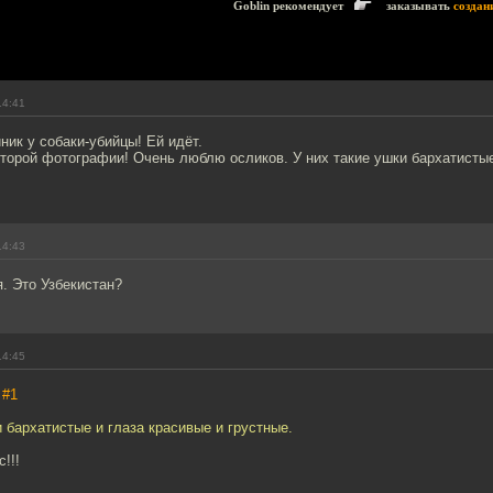
Goblin рекомендует
заказывать
создан
14:41
ик у собаки-убийцы! Ей идёт.
второй фотографии! Очень люблю осликов. У них такие ушки бархатистые
14:43
я. Это Узбекистан?
14:45
,
#1
и бархатистые и глаза красивые и грустные.
!!!