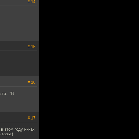
# 14
# 15
# 16
-то..."В
# 17
в этом году никак
 горы:)