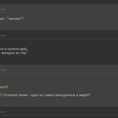
14:56
ки - "чалома"?
15:43
ги и купили арбу,
 звездою во лбу."
15:50
ос!!!
!!! Ослиное пение - одно из самых мелодичных в мире!!!
15:57