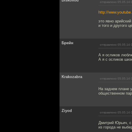
Diskovod
отправлено 05.05.14 
http://www.youtub
это явно арийски
и того и другого 
Брейн
отправлено 05.05.14 
А я осликов любл
А я с осликов шиз
Krakozabra
отправлено 05.05.14 
На заднем плане у 
общественном пари
Ziyod
отправлено 05.05.14 
Дмитрий Юрьич, с 
из города не выбе