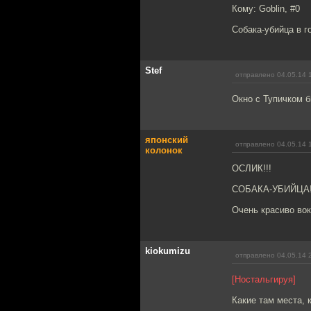
Кому: Goblin, #0
Собака-убийца в г
Stef
отправлено 04.05.14 
Окно с Тупичком б
японский
отправлено 04.05.14 
колонок
ОСЛИК!!!
СОБАКА-УБИЙЦА!
Очень красиво вок
kiokumizu
отправлено 04.05.14 
[Ностальгируя]
Какие там места, 