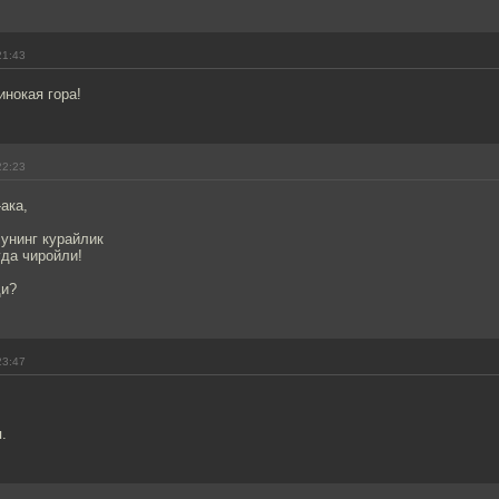
21:43
нокая гора!
22:23
ака,
унинг курайлик
уда чиройли!
ди?
23:47
.