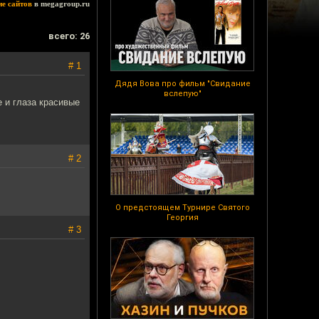
ие сайтов
в megagroup.ru
всего: 26
# 1
Дядя Вова про фильм "Свидание
вслепую"
 и глаза красивые
# 2
О предстоящем Турнире Святого
Георгия
# 3