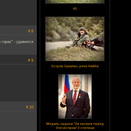
65
# 8
 горах" - удивился.
# 9
Остров Сахалин, река Найба
# 10
Медаль ордена "За заслуги перед
Отечеством" II степени