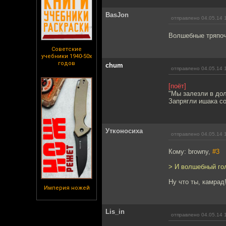
BasJon
отправлено 04.05.14 
Волшебные тряпоч
Советские
учебники 1940-50х
годов
chum
отправлено 04.05.14 
[поёт]
"Мы залезли в дол
Запрягли ишака со
Утконосиха
отправлено 04.05.14 
Кому: browny,
#3
> И волшебный гол
Ну что ты, камрад
Империя ножей
Lis_in
отправлено 04.05.14 