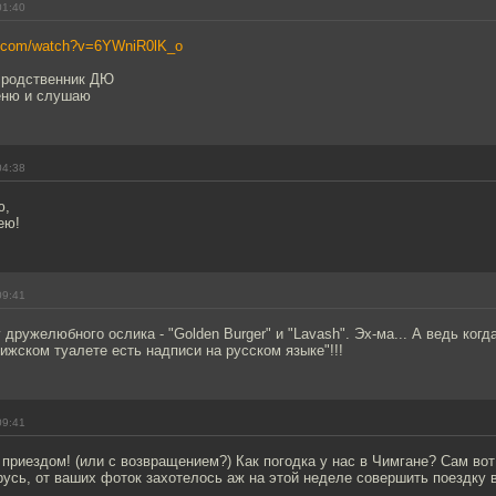
01:40
e.com/watch?v=6YWniR0lK_o
й родственник ДЮ
ценю и слушаю
04:38
ю,
ею!
09:41
дружелюбного ослика - "Golden Burger" и "Lavash". Эх-ма... А ведь когда
жском туалете есть надписи на русском языке"!!!
09:41
приездом! (или с возвращением?) Как погодка у нас в Чимгане? Сам вот 
русь, от ваших фоток захотелось аж на этой неделе совершить поездку в