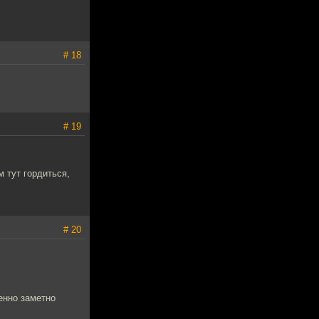
# 18
# 19
м тут гордиться,
# 20
бенно заметно