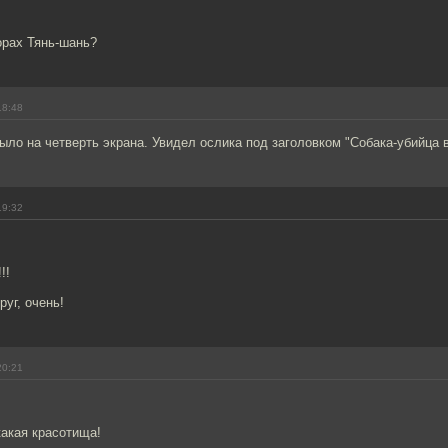
орах Тянь-шань?
18:48
ыло на четверть экрана. Увидел ослика под заголовком "Собака-убийца в
19:32
!!
руг, очень!
20:21
какая красотища!