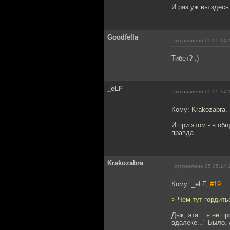
И раз уж вы здесь
Goodfella
отправлено 05.05.14 
Тибет? :)
_eLF
отправлено 05.05.14 
Кому: Krakozabra,
И при этом - в об
правда...
Krakozabra
отправлено 05.05.14 
Кому: _eLF,
#19
> Чем тут гордитьс
Дык, эта... я не п
вдалеке..." Было. А