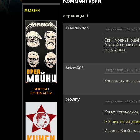
Комментарии
Магазин
cтраницы: 1
Утконосиха
отправлено 04.05.14 
Экий модный ошейн
А какой ослик на 
и грустные.
Artem663
отправлено 04.05.14 
Красотень-то кака
Магазин
ОПЕРМАЙКИ
browny
отправлено 04.05.14 
Кому: Утконосиха
> У них такие ушк
И волшебный голос