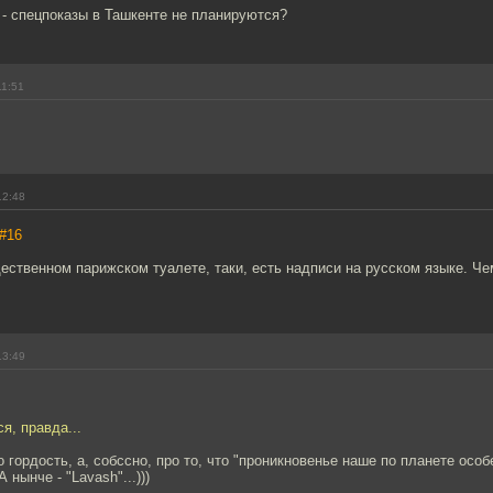
 - спецпоказы в Ташкенте не планируются?
11:51
12:48
#16
щественном парижском туалете, таки, есть надписи на русском языке. Че
13:49
я, правда...
ро гордость, а, собссно, про то, что "проникновенье наше по планете осо
 нынче - "Lavash"...)))