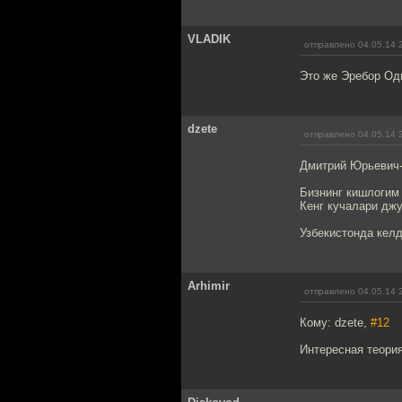
VLADIK
отправлено 04.05.14 
Это же Эребор Оди
dzete
отправлено 04.05.14 
Дмитрий Юрьевич-
Бизнинг кишлогим 
Кенг кучалари дж
Узбекистонда кел
Arhimir
отправлено 04.05.14 
Кому: dzete,
#12
Интересная теория