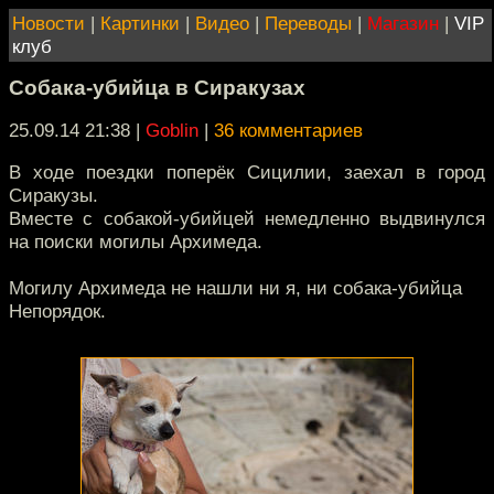
Новости
|
Картинки
|
Видео
|
Переводы
|
Магазин
|
VIP
клуб
Собака-убийца в Сиракузах
25.09.14 21:38
|
Goblin
|
36 комментариев
В ходе поездки поперёк Сицилии, заехал в город
Сиракузы.
Вместе с собакой-убийцей немедленно выдвинулся
на поиски могилы Архимеда.
Могилу Архимеда не нашли ни я, ни собака-убийца
Непорядок.