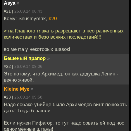
Asya
»
#21 |
26.09.14 08:43
Кому: Snusmymrik,
#20
> на Главного тявкать разрешают в неограниченных
количествах и безо всяких последствий!!!
во мечта у некоторых шавок!
Бешеный прапор
»
#22 |
26.09.14 09:06
Это потому, что Архимед, он как дедушка Ленин -
вечно живой.
Kleine Мук
»
#23 |
26.09.14 09:58
Надо собаке-убийце было Архимедов винт понюхать
дать! Тогда б нашли.
Если нужен Пифагор, то тут надо совать ей под нос
одноимённые штаны!