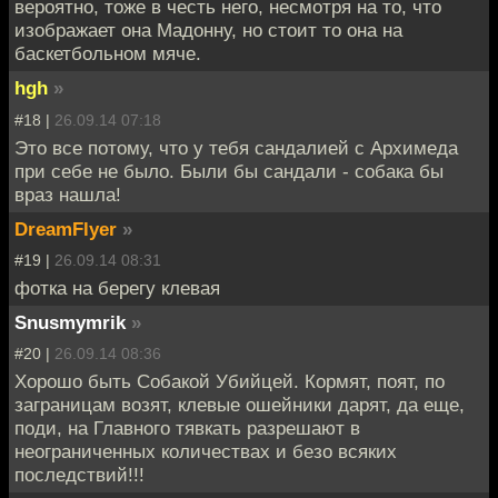
вероятно, тоже в честь него, несмотря на то, что
изображает она Мадонну, но стоит то она на
баскетбольном мяче.
hgh
»
#18 |
26.09.14 07:18
Это все потому, что у тебя сандалией с Архимеда
при себе не было. Были бы сандали - собака бы
враз нашла!
DreamFlyer
»
#19 |
26.09.14 08:31
фотка на берегу клевая
Snusmymrik
»
#20 |
26.09.14 08:36
Хорошо быть Собакой Убийцей. Кормят, поят, по
заграницам возят, клевые ошейники дарят, да еще,
поди, на Главного тявкать разрешают в
неограниченных количествах и безо всяких
последствий!!!