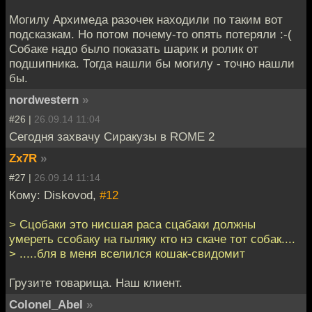
Могилу Архимеда разочек находили по таким вот
подсказкам. Но потом почему-то опять потеряли :-(
Собаке надо было показать шарик и ролик от
подшипника. Тогда нашли бы могилу - точно нашли
бы.
nordwestern
»
#26 |
26.09.14 11:04
Сегодня захвачу Сиракузы в ROME 2
Zx7R
»
#27 |
26.09.14 11:14
Кому: Diskovod,
#12
> Сцобаки это нисшая раса сцабаки должны
умереть ссобаку на гыляку кто нэ скаче тот собак....
> .....бля в меня вселился кошак-свидомит
Грузите товарища. Наш клиент.
Colonel_Abel
»