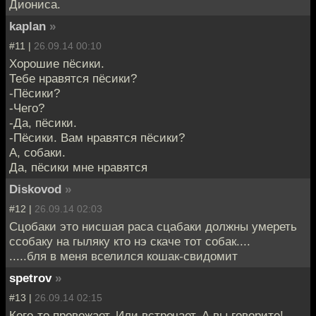
Диониса.
kaplan
»
#11 |
26.09.14 00:10
Хорошие пёсики.
Тебе нравятся пёсики?
-Пёсики?
-Чего?
-Да, пёсики.
-Пёсики. Вам нравятся пёсики?
А, собаки.
Да, пёсики мне нравятся
Diskovod
»
#12 |
26.09.14 02:03
Сцобаки это нисшая раса сцабаки должны умереть
ссобаку на гыляку кто нэ скаче тот собак....
.....бля в меня вселился кошак-свидомит
spetrov
»
#13 |
26.09.14 02:15
Кого-то провожает. Или встречает. А вы говорите!