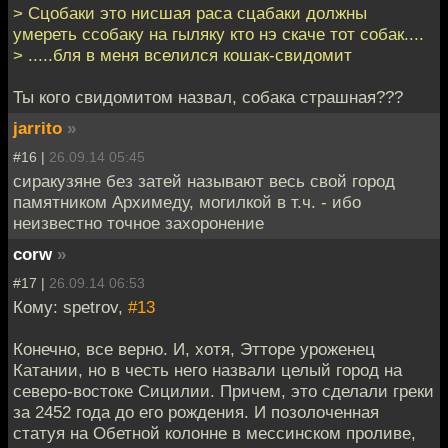
> Сцобаки это нисшая раса сцабаки должны
умереть ссобаку на гыляку кто нэ скаче тот собак....
> .....бля в меня вселился кошак-свидомит
Ты кого свидомитом назвал, собака страшная???
jarrito
»
#16 |
26.09.14 05:45
сиракузяне без затей называют весь свой город
памятником Архимеду, могилкой в т.ч. - ибо
неизвестно точное захоронение
corw
»
#17 |
26.09.14 06:53
Кому: spetrov,
#13
Конечно, все верно. И, хотя, Этторе уроженец
Катании, но в честь него назвали целый город на
северо-востоке Сицилии. Причем, это сделали греки
за 2452 года до его рождения. И позолоченная
статуя на Обетной колонне в мессинском проливе,