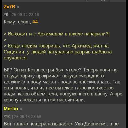
Zx7R
»
#9 |
25.09.14 23:16
Кому: chum,
#4
> Выходит и с Архимедом в школе напарили?!
>
> Когда людям говоришь, что Архимед жил на
Сицилии, у людей натурально разрыв шаблона
случается.
Ы!? Он из Козаностры был чтоле? Теперь понятно,
откуда эврику прокричал, покуда очередного
должника в воду макал - вода выплёскивалась. Так
он и понял, что из нее вытекае такое количество
воды, каков объем тела, погруженного в ванну. А про
корону анекдоты потом насочиняли.
Merlin
»
#10 |
25.09.14 23:56
Вот только пещера называется Ухо Дионисия, а не