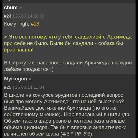
chum
»
#24 |
26.09.14 10:00
Кому: hgh,
#18
> Это все потому, что у тебя сандалией с Архимеда
при себе не было. Были бы сандали - собака бы
враз нашла!
В Сиракузах, наверное, сандали Архимеда в каждом
лабазе продаются :)
Myriogon
»
#25 |
26.09.14 11:04
В школе на конкурсе эрудитов последний вопрос
был про могилу Архимеда: что на ней высечено?
Величайшее достижение Архимеда (по его же
собственному мнению). Шар вписанный в цилиндр.
Объём такого шара ровно в полтора раза меньше
объёма цилиндра. Так был впервые аналитически
вычислен объём шара (4/3 * Pi*R^3).