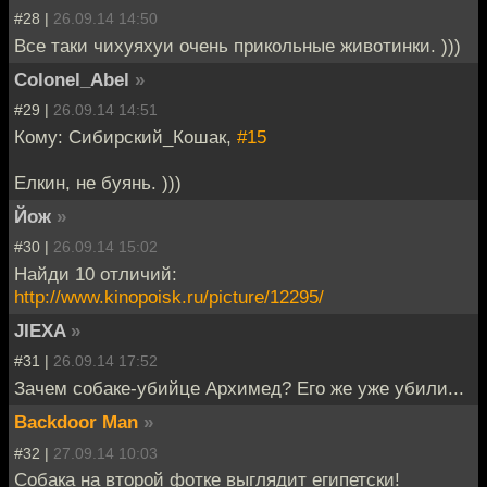
#28 |
26.09.14 14:50
Все таки чихуяхуи очень прикольные животинки. )))
Colonel_Abel
»
#29 |
26.09.14 14:51
Кому: Сибирский_Кошак,
#15
Елкин, не буянь. )))
Йож
»
#30 |
26.09.14 15:02
Найди 10 отличий:
http://www.kinopoisk.ru/picture/12295/
JIEXA
»
#31 |
26.09.14 17:52
Зачем собаке-убийце Архимед? Его же уже убили...
Backdoor Man
»
#32 |
27.09.14 10:03
Собака на второй фотке выглядит египетски!