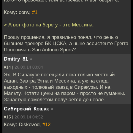
Кому: corw,
#1
> А вот фото на берегу - это Мессина.
Прошу прощения, я правильно понял, что речь о
бывшем тренере БК ЦСКА, а ныне ассистенте Грегга
Поповича в San Antonio Spurs?
Dmitry_81
»
#14 |
26.09.14 03:04
Эх, В Сиракузе посещали пока только местный
Ашан. Завтра Этна и Мессина, а уж на след.
выходных - толковый заезд в Сиракузы. И на
Мальту. Кстати цены на паром - просто не гуманны.
Зачастую самолетом получается дешевле.
Сибирский_Кошак
»
#15 |
26.09.14 04:52
Кому: Diskovod,
#12