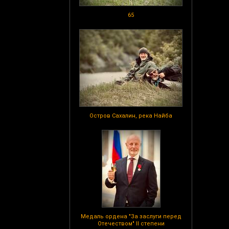
65
Остров Сахалин, река Найба
Медаль ордена "За заслуги перед
Отечеством" II степени