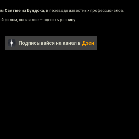
ием
Святые из Бундока
, в переводе известных профессионалов.
й фильм, пытливые — оценить разницу.
Подписывайся на канал в
Дзен