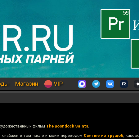
оды
Магазин
VIP
 художественный фильм
The Boondock Saints
.
м снабжён в том числе и моим переводом
Святые из трущоб
, каков