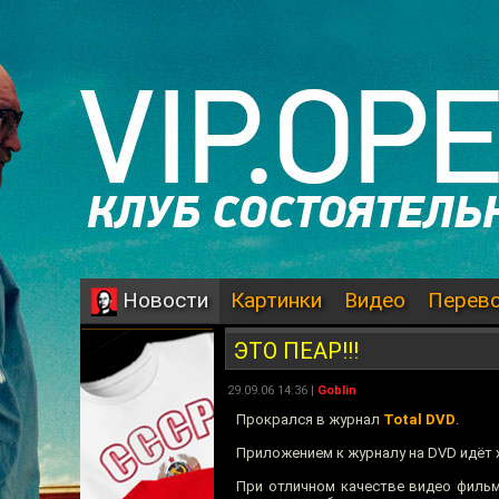
Картинки
Видео
Перев
Новости
ЭТО ПЕАР!!!
29.09.06 14:36 |
Goblin
Прокрался в журнал
Total DVD
.
Приложением к журналу на DVD идёт
При отличном качестве видео филь