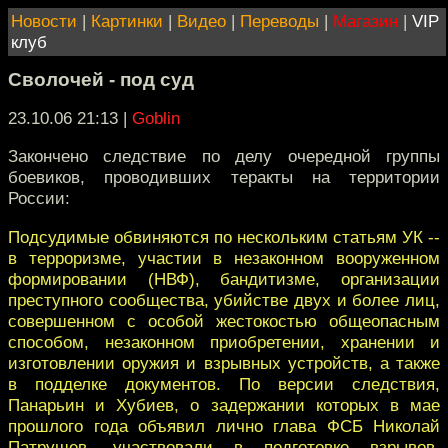
Новости
|
Картинки
|
Видео
|
Переводы
|
Магазин
|
VIP
клуб
Сволочей - под суд
23.10.06 21:13
|
Goblin
Закончено следствие по делу очередной группы
боевиков, проводивших теракты на территории
России:
Подсудимые обвиняются по нескольким статьям УК --
в терроризме, участии в незаконном вооруженном
формировании (НВФ), бандитизме, организации
преступного сообщества, убийстве двух и более лиц,
совершенном с особой жестокостью общеопасным
способом, незаконном приобретении, хранении и
изготовлении оружия и взрывных устройств, а также
в подделке документов. По версии следствия,
Панарьин и Хубиев, о задержании которых в мае
прошлого года объявил лично глава ФСБ Николай
Патрушев, участвовали в подготовке взрывов,