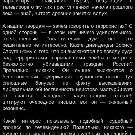
паразитирует гражданин Лурье, вещающий в
телевизоре о жутких преступлениях начала прошлого
века — знай, читает древние заметки вслух.
А нашим творцам — зачем говорить о террористах? С
одной стороны — в этом нет ничего удивительного,
отечественным "властителям дум" всё это
решительно не интересно. Какие дивиденды Борису
Стругацкому с того, что он выскажется по поводу суда
над террористами, взрывавшими бомбы в метро и
безжалостно убивавшими граждан Росcии?
Правильно, никаких. Он лучше выскажется о
бесчеловечных задержаниях грузинских воров. Тут
сплошные бонусы: по факту высказывания
либеральная общественность неистово мастурбирует
от счастья, западные радиостанции взахлёб
цитируют очередное письмо, вот он — желанный
резонанс.
Какой интерес показывать подобный судебный
процесс по телевидению? Правильно, никакого —
лучше показывать постановки судебных заседаний с