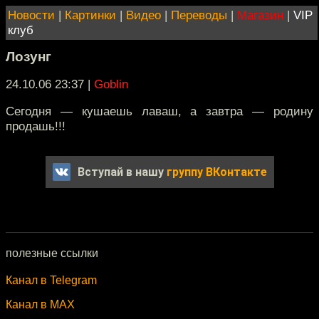
Новости
|
Картинки
|
Видео
|
Переводы
|
Магазин
|
VIP
клуб
Лозунг
24.10.06 23:37
|
Goblin
Сегодня — кушаешь лаваш, а завтра — родину
продашь!!!
Вступай в нашу
группу ВКонтакте
полезные ссылки
Канал в Telegram
Канал в MAX