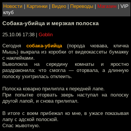
Новости
|
Картинки
|
Видео
|
Переводы
|
Магазин
|
VIP
клуб
Собака-убийца и мерзкая полоска
25.10.06 17:38
|
Goblin
Сегодня
собака-убийца
(порода чювава, кличка
Мышь) выкрала из коробки от видеокассеты бумажку
с наклейками.
Выволокла на середину комнаты и яростно
раздраконила: что смогла — оторвала, а длинную
полоску ухитрилась отклеить.
Полоска коварно прилипла к передней лапе.
При попытке оторвать зверь наступал на полоску
другой лапой, и снова прилипал.
В итоге с воем прибежал ко мне, в ужасе показывая
лапу с адской полоской.
Спас жывотную.