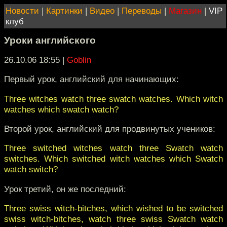
Новости
|
Картинки
|
Видео
|
Переводы
|
Магазин
|
VIP
клуб
Уроки английского
26.10.06 18:55
|
Goblin
Первый урок, английский для начинающих:
Three witches watch three swatch watches. Which witch
watches which swatch watch?
Второй урок, английский для продвинутых учеников:
Three switched witches watch three Swatch watch
switches. Which switched witch watches which Swatch
watch switch?
Урок третий, он же последний:
Three swiss witch-bitches, which wished to be switched
swiss witch-bitches, watch three swiss Swatch watch