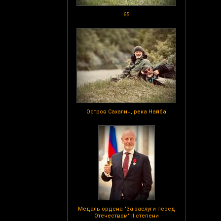
65
Остров Сахалин, река Найба
Медаль ордена "За заслуги перед
Отечеством" II степени