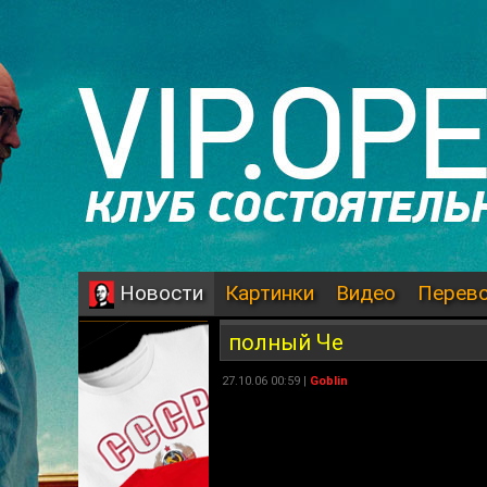
Картинки
Видео
Перев
Новости
полный Че
27.10.06 00:59 |
Goblin