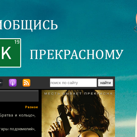
Разное
«Братва и кольцо»,
итары подземелий»,