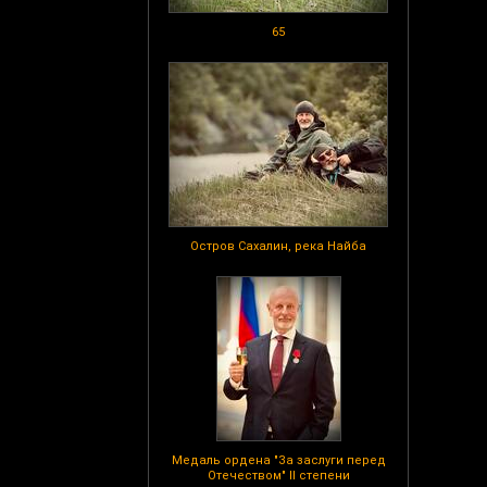
65
Остров Сахалин, река Найба
Медаль ордена "За заслуги перед
Отечеством" II степени