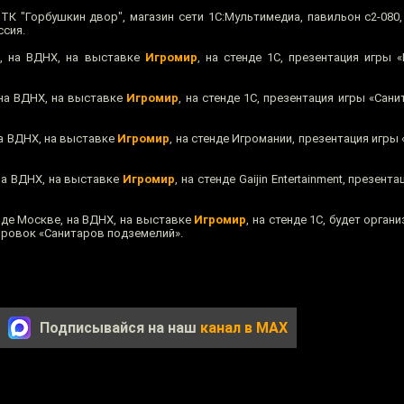
 ТК "Горбушкин двор", магазин сети 1С:Мультимедиа, павильон с2-080
ссия.
е, на ВДНХ, на выставке
Игромир
, на стенде 1С, презентация игры 
 на ВДНХ, на выставке
Игромир
, на стенде 1С, презентация игры «Сан
на ВДНХ, на выставке
Игромир
, на стенде Игромании, презентация игры 
 на ВДНХ, на выставке
Игромир
, на стенде Gaijin Entertainment, презент
ороде Москве, на ВДНХ, на выставке
Игромир
, на стенде 1С, будет орган
ировок «Санитаров подземелий».
Подписывайся на наш
канал в MAX