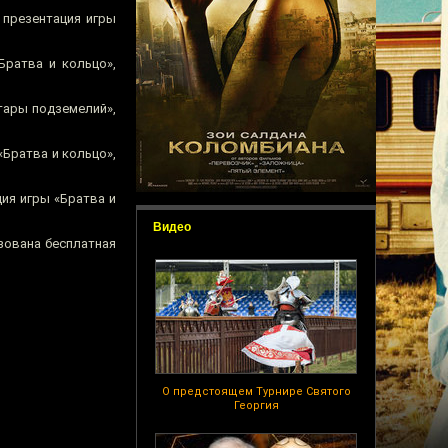
, презентация игры
«Братва и кольцо»,
итары подземелий»,
«Братва и кольцо»,
ация игры «Братва и
Видео
изована бесплатная
О предстоящем Турнире Святого
Георгия