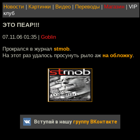
Новости
|
Картинки
|
Видео
|
Переводы
|
Магазин
|
VIP
клуб
ЭТО ПЕАР!!!
07.11.06 01:35
|
Goblin
Прокрался в журнал
stmob
.
На этот раз удалось просунуть рыло аж
на обложку
.
Вступай в нашу
группу ВКонтакте