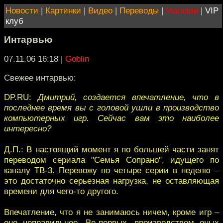
Новости
|
Картинки
|
Видео
|
Переводы
|
Магазин
|
VIP
клуб
Интарвью
07.11.06 16:18
|
Goblin
Свежее интарвью:
DP.RU:
Дмитрий, создается впечатление, что в
последнее время вы с головой ушли в производство
компьютерных игр. Сейчас вам это наиболее
интересно?
Д.П.: В настоящий момент я по большей части занят
переводом сериала "Семья Сопрано", идущего по
каналу ТВ-3. Перевожу по четыре серии в неделю –
это достаточно серьезная нагрузка, не оставляющая
времени для чего-то другого.
Впечатление, что я не занимаюсь ничем, кроме игр –
оно неправильное. Во-первых, производством оных