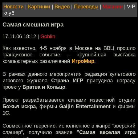
Новости
|
Картинки
|
Видео
|
Переводы
|
Магазин
|
VIP
клуб
Самая смешная игра
17.11.06 18:12
|
Goblin
Как известно, 4-5 ноября в Москве на ВВЦ прошло
грандиозное событие – крупнейшая выставка
компьютерных развлечений
ИгроМир
.
В рамках данного мероприятия редакция культового
игрового журнала
Страна ИГР
присудила награду
проекту
Братва и Кольцо
.
Проект разрабатывается силами известной студии
Божья искра
, фирмы
Gaijin Entertainment
и фирмы
1С
.
Cовместное творение, исполненное в жанре "зверский
слэшер", получило звание
"Самая веселая игра