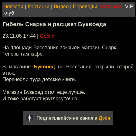
Новости
|
Картинки
|
Видео
|
Переводы
|
Магазин
|
VIP
клуб
Гибель Снарка и расцвет Буквоеда
23.11.06 17:44
|
Goblin
На площади Восстания закрыли магазин Снарк.
Теперь там кафе.
В магазине
Буквоед
на Восстания открыли второй
этаж.
Перенесли туда детские книги.
Магазин Буквоед стал ещё лучше.
И тоже работает круглосуточно.
Подписывайся на канал в
Дзен