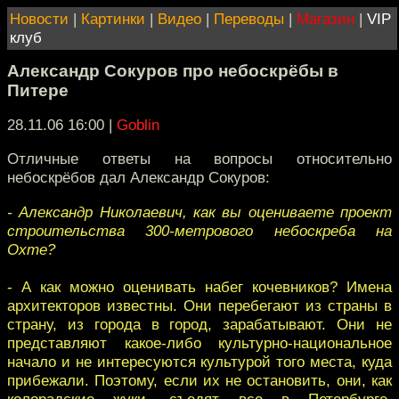
Новости
|
Картинки
|
Видео
|
Переводы
|
Магазин
|
VIP
клуб
Александр Сокуров про небоскрёбы в
Питере
28.11.06 16:00
|
Goblin
Отличные ответы на вопросы относительно
небоскрёбов дал Александр Сокуров:
- Александр Николаевич, как вы оцениваете проект
строительства 300-метрового небоскреба на
Охте?
- А как можно оценивать набег кочевников? Имена
архитекторов известны. Они перебегают из страны в
страну, из города в город, зарабатывают. Они не
представляют какое-либо культурно-национальное
начало и не интересуются культурой того места, куда
прибежали. Поэтому, если их не остановить, они, как
колорадские жуки, съедят все в Петербурге,