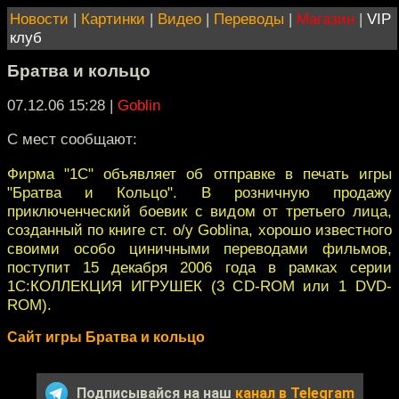
Новости
|
Картинки
|
Видео
|
Переводы
|
Магазин
|
VIP
клуб
Братва и кольцо
07.12.06 15:28
|
Goblin
С мест сообщают:
Фирма "1С" объявляет об отправке в печать игры
"Братва и Кольцо". В розничную продажу
приключенческий боевик с видом от третьего лица,
созданный по книге cт. о/у Gоblinа, хорошо известного
своими особо циничными переводами фильмов,
поступит 15 декабря 2006 года в рамках серии
1С:КОЛЛЕКЦИЯ ИГРУШЕК (3 СD-ROM или 1 DVD-
ROM).
Сайт игры Братва и кольцо
Подписывайся на наш
канал в Telegram