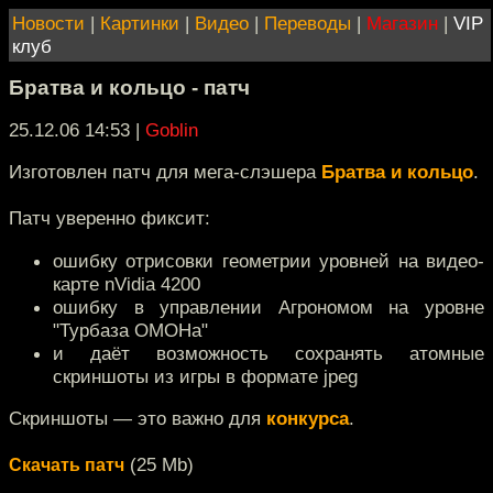
Новости
|
Картинки
|
Видео
|
Переводы
|
Магазин
|
VIP
клуб
Братва и кольцо - патч
25.12.06 14:53
|
Goblin
Изготовлен патч для мега-слэшера
Братва и кольцо
.
Патч уверенно фиксит:
ошибку отрисовки геометрии уровней на видео-
карте nVidia 4200
ошибку в управлении Агрономом на уровне
"Турбаза ОМОНа"
и даёт возможность сохранять атомные
скриншоты из игры в формате jpeg
Скриншоты — это важно для
конкурса
.
(25 Mb)
Скачать патч