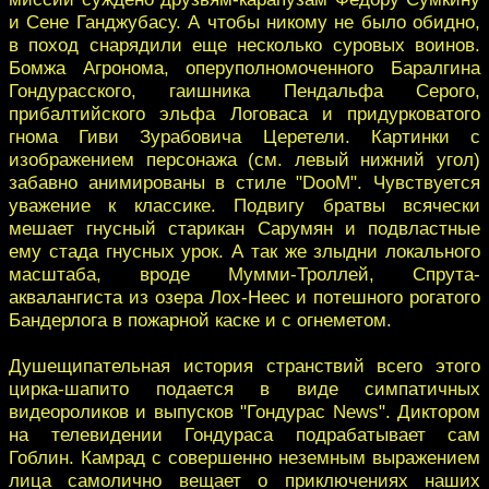
и Сене Ганджубасу. А чтобы никому не было обидно,
в поход снарядили еще несколько суровых воинов.
Бомжа Агронома, оперуполномоченного Баралгина
Гондурасского, гаишника Пендальфа Серого,
прибалтийского эльфа Логоваса и придурковатого
гнома Гиви Зурабовича Церетели. Картинки с
изображением персонажа (см. левый нижний угол)
забавно анимированы в стиле "DooM". Чувствуется
уважение к классике. Подвигу братвы всячески
мешает гнусный старикан Сарумян и подвластные
ему стада гнусных урок. А так же злыдни локального
масштаба, вроде Мумми-Троллей, Спрута-
аквалангиста из озера Лох-Неес и потешного рогатого
Бандерлога в пожарной каске и с огнеметом.
Душещипательная история странствий всего этого
цирка-шапито подается в виде симпатичных
видеороликов и выпусков "Гондурас News". Диктором
на телевидении Гондураса подрабатывает сам
Гоблин. Камрад с совершенно неземным выражением
лица самолично вещает о приключениях наших