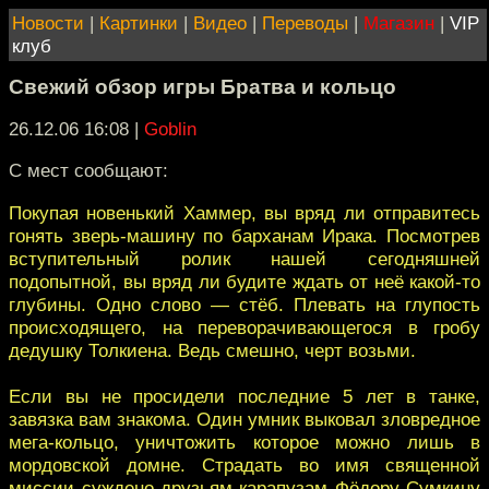
Новости
|
Картинки
|
Видео
|
Переводы
|
Магазин
|
VIP
клуб
Свежий обзор игры Братва и кольцо
26.12.06 16:08
|
Goblin
С мест сообщают:
Покупая новенький Хаммер, вы вряд ли отправитесь
гонять зверь-машину по барханам Ирака. Посмотрев
вступительный ролик нашей сегодняшней
подопытной, вы вряд ли будите ждать от неё какой-то
глубины. Одно слово — стёб. Плевать на глупость
происходящего, на переворачивающегося в гробу
дедушку Толкиена. Ведь смешно, черт возьми.
Если вы не просидели последние 5 лет в танке,
завязка вам знакома. Один умник выковал зловредное
мега-кольцо, уничтожить которое можно лишь в
мордовской домне. Страдать во имя священной
миссии суждено друзьям-карапузам Фёдору Сумкину