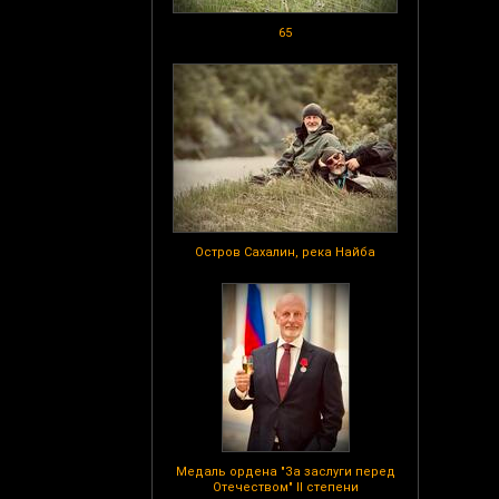
65
Остров Сахалин, река Найба
Медаль ордена "За заслуги перед
Отечеством" II степени