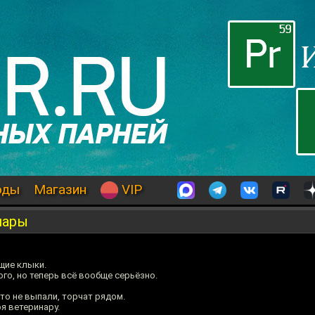
оды
Магазин
VIP
нары
щие клыки.
го, но теперь всё вообще серьёзно.
то не выпали, торчат рядом.
я ветеринару.