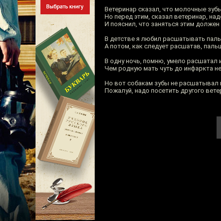
Ветеринар сказал, что молочные зуб
Но перед этим, сказал ветеринар, н
И пояснил, что заняться этим должен 
В детстве я любил расшатывать паль
А потом, как следует расшатав, пал
В одну ночь, помню, умело расшатал
Чем родную мать чуть до инфаркта не
Но вот собакам зубы не расшатывал 
Пожалуй, надо посетить другого вете