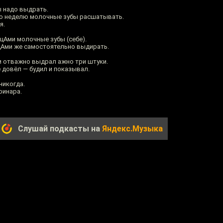
ы надо выдрать.
адо неделю молочные зубы расшатывать.
я.
цАми молочные зубы (себе).
ьцАми же самостоятельно выдирать.
 и отважно выдрал ажно три штуки.
 довёл — будил и показывал.
никогда.
ринара.
Слушай подкасты на
Яндекс.Музыка