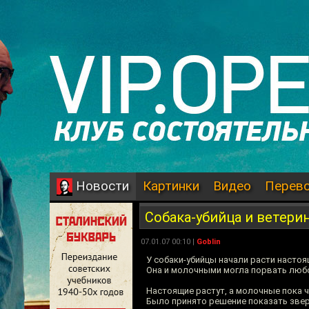
Картинки
Видео
Перев
Новости
Собака-убийца и ветери
07.01.07 00:10 |
Goblin
У собаки-убийцы начали расти настоя
Она и молочными могла порвать любо
Настоящие растут, а молочные пока ч
Было принято решение показать звер