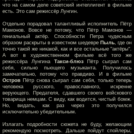
что на самом деле советский интеллигент в фильме
есть. Это сам режиссёр Лунгин.
Отдельно порадовал талантливый исполнитель Пётр
Мамонов. Вовсе не потому, что Пётр Мамонов —
гениальный актёр. Способности Петра чудесным
образом раскрыты в известном шедевре
Пыль
, где он
точно такой же никакой, как и все остальные "актёры".
А вот в художественном фильме всё того же
режиссёра Лунгина
Такси-блюз
Пётр сыграл сам
себя, сильно пьющего музыканта. Получилось
замечательно, потому что правдиво. И в фильме
Остров
Пётр снова сыграл сам себя, только теперь
человека русского, православного, искренне
верующего. Предателя, сдавшего своего войскового
товарища немцам. C виду, как водится, чистый бомж.
Но, видать, как раз через это получился
исключительно убедительным.
Излагать подробности сюжета не буду, желающим
рекомендую посмотреть. Дальше пойдут спойлеры,