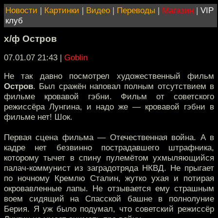
Новости
|
Картинки
|
Видео
|
Переводы
|
Магазин
|
VIP
клуб
х/ф Остров
07.01.07 21:43
|
Goblin
Не так давно посмотрел художественный фильм
Остров
. Был сражён наповал полным отсутствием в
фильме кровавой гэбни. Фильм от советского
режиссёра Лунгина, и надо же — кровавой гэбни в
фильме нет! Шок.
Первая сцена фильма — Отечественная война. А в
кадре нет безвинно пострадавшего штрафника,
которому тычет в спину пулемётом ухмыляющийся
палач-коммунист из заградотряда НКВД. Не прыгает
по ночному Кремлю Сталин, жутко ухая и потирая
окровавленные лапы. Не отзывается ему страшным
воем сидящий на Спасской башне в полнолуние
Берия. Я уж было подумал, что советский режиссёр