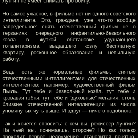
Лунгин не умеет снимать про войну.
Но самое ужасное, в фильме нет ни одного советского
интеллигента. Это, граждане, уже что-то вообще
запредельное: снять отечественный фильм не о
терзаниях очередного инфантильно-безвольного
козла в жуткой обстановке удушающего
тоталитаризма, выдавшего козлу бесплатную
квартиру, роскошное образование и непыльную
работу.
Ведь есть же нормальные фильмы, снятые
отечественными интеллигентами для отечественных
интеллигентов: например, художественный фильм
Пыль
. Тут тебе и безвольный козёл, тут тебе и
кровавая гэбня, тут тебе и "духовные" метания, столь
близкие отечественной интеллигенции из числа
упомянутых чуть выше. И вдруг — ничего подобного.
Так и хочется спросить: с кем вы, режиссёр Лунгин?
На чьей вы, понимаешь, стороне? Но как только
проходит первое недоумение, становится понятно,