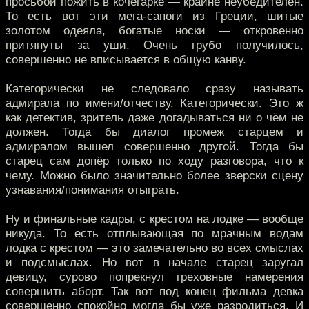
просьбой пожить в кочегарке — крайне неубедителен.
То есть вот эти мега-сапоги из Греции, шитые
золотом одеяла, богатые носки — откровенно
притянуты за уши. Очень грубо получилось,
совершенно не вписывается в общую канву.
Категорически не следовало сразу называть
адмирала по имени/отчеству. Категорически. Это ж
как детектив, зритель даже догадываться ни о чём не
должен. Тогда бы диалог промеж старцем и
адмиралом вышел совершенно другой. Тогда бы
старец сам допёр только по ходу разговора, что к
чему. Можно было значительно более зверски сцену
узнавания/понимания отыграть.
Ну и финальные кадры, с крестом на лодке — вообще
никуда. То есть отплывающая по мрачным водам
лодка с крестом — это замечательно во всех смыслах
и подсмыслах. Но вот в начале старец заругал
девицу, сурово попрекнул греховные намерения
совершить аборт. Так вот под конец фильма девка
совершенно спокойно могла бы уже разродиться. И