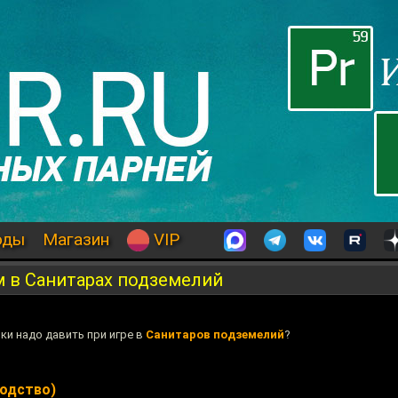
оды
Магазин
VIP
м в Санитарах подземелий
пки надо давить при игре в
Санитаров подземелий
?
одство)