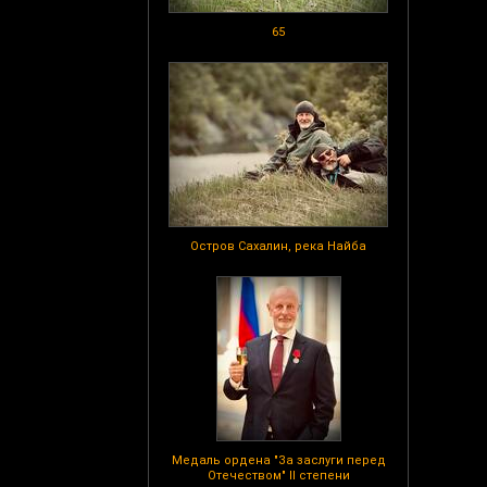
65
Остров Сахалин, река Найба
Медаль ордена "За заслуги перед
Отечеством" II степени