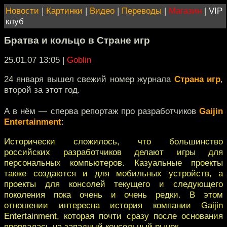
Новости
|
Картинки
|
Видео
|
Переводы
|
Магазин
|
VIP
клуб
Братва и кольцо в Стране игр
25.01.07 13:05
|
Goblin
24 января вышел свежий номер журнала
Страна игр
,
второй за этот год.
А в нём — сперва репортаж про разработчиков
Gaijin
Entertainment
:
Исторически сложилось, что большинство
российских разработчиков делают игры для
персональных компьютеров. Казуальные проекты
также создаются и для мобильных устройств, а
проекты для консолей текущего и следующего
поколения пока очень и очень редки. В этом
отношении интересна история компании Gaijin
Entertainment, которая почти сразу после основания
прорвалась на западный консольный рынок.